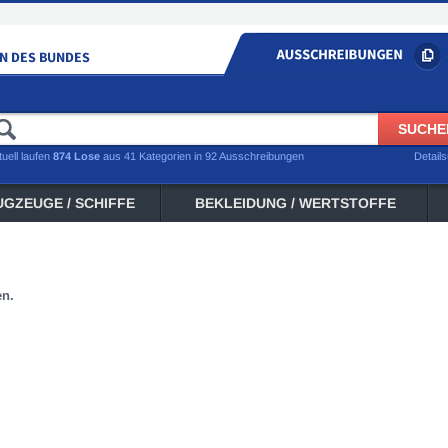
tuell laufen
874 Lose
aus 41 Kategorien in 92 Ausschreibungen
Detail
UGZEUGE / SCHIFFE
BEKLEIDUNG / WERTSTOFFE
en.