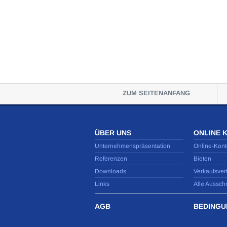
ZUM SEITENANFANG
ÜBER UNS
ONLINE 
Unternehmenspräsentation
Online-Kont
Referenzen
Bieten
Downloads
Verkaufsver
Links
Alle Aussch
AGB
BEDINGU