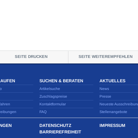
SEITE DRUCKEN
SEITE WEITEREMPFEHLEN
KAUFEN
SUCHEN & BERATEN
AKTUELLES
o
Artikelsuche
News
Zuschlagspreise
Presse
fahren
Kontaktformular
Neueste Ausschreibun
reibungen
FAQ
Stellenangebote
NGEN
DATENSCHUTZ
IMPRESSUM
BARRIEREFREIHEIT