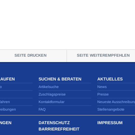
SEITE DRUCKEN
SEITE WEITEREMPFEHLEN
KAUFEN
SUCHEN & BERATEN
AKTUELLES
o
Artikelsuche
News
Zuschlagspreise
Presse
fahren
Kontaktformular
Neueste Ausschreibun
reibungen
FAQ
Stellenangebote
NGEN
DATENSCHUTZ
IMPRESSUM
BARRIEREFREIHEIT