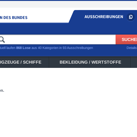
tuell laufen
868 Lose
aus 40 Kategorien in 93 Ausschreibungen
Detail
UGZEUGE / SCHIFFE
BEKLEIDUNG / WERTSTOFFE
en.