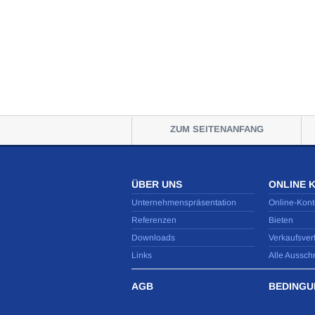
ZUM SEITENANFANG
ÜBER UNS
ONLINE 
Unternehmenspräsentation
Online-Kont
Referenzen
Bieten
Downloads
Verkaufsver
Links
Alle Aussch
AGB
BEDINGU