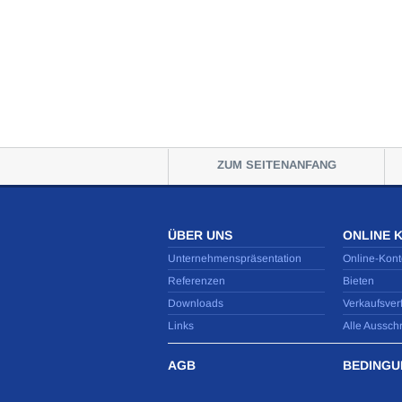
ZUM SEITENANFANG
ÜBER UNS
ONLINE 
Unternehmenspräsentation
Online-Kont
Referenzen
Bieten
Downloads
Verkaufsver
Links
Alle Aussch
AGB
BEDINGU