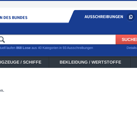
tuell laufen
868 Lose
aus 40 Kategorien in 93 Ausschreibungen
Detail
UGZEUGE / SCHIFFE
BEKLEIDUNG / WERTSTOFFE
en.