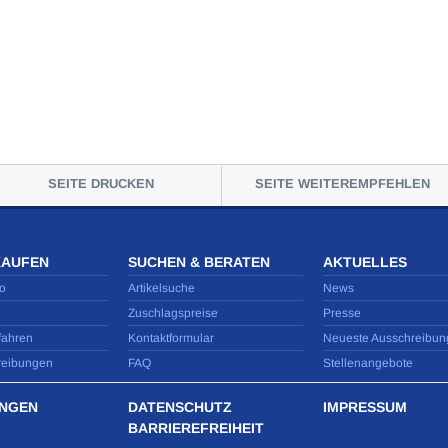
SEITE DRUCKEN
SEITE WEITEREMPFEHLEN
KAUFEN
SUCHEN & BERATEN
AKTUELLES
o
Artikelsuche
News
Zuschlagspreise
Presse
fahren
Kontaktformular
Neueste Ausschreibun
reibungen
FAQ
Stellenangebote
NGEN
DATENSCHUTZ
IMPRESSUM
BARRIEREFREIHEIT