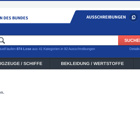
tuell laufen
874 Lose
aus 41 Kategorien in 92 Ausschreibungen
Detail
UGZEUGE / SCHIFFE
BEKLEIDUNG / WERTSTOFFE
en.