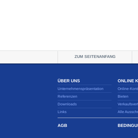
ZUM SEITENANFANG
ÜBER UNS
ONLINE 
Unternehmenspräsentation
Online-Kont
Referenzen
Bieten
Downloads
Verkaufsver
Links
Alle Aussch
AGB
BEDINGU