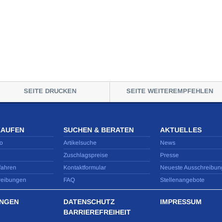
SEITE DRUCKEN
SEITE WEITEREMPFEHLEN
KAUFEN
SUCHEN & BERATEN
AKTUELLES
o
Artikelsuche
News
Zuschlagspreise
Presse
fahren
Kontaktformular
Neueste Ausschreibun
reibungen
FAQ
Stellenangebote
NGEN
DATENSCHUTZ
IMPRESSUM
BARRIEREFREIHEIT