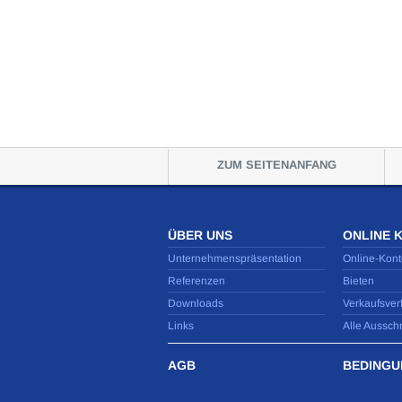
ZUM SEITENANFANG
ÜBER UNS
ONLINE 
Unternehmenspräsentation
Online-Kont
Referenzen
Bieten
Downloads
Verkaufsver
Links
Alle Aussch
AGB
BEDINGU