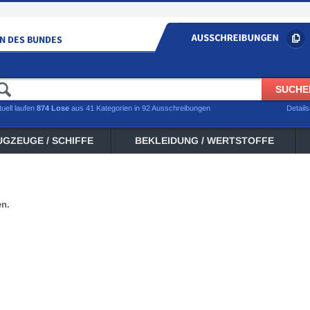
tuell laufen
874 Lose
aus 41 Kategorien in 92 Ausschreibungen
Detail
UGZEUGE / SCHIFFE
BEKLEIDUNG / WERTSTOFFE
en.