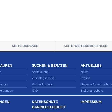
SEITE DRUCKEN
SEITE WEITEREMPFEHLEN
KAUFEN
SUCHEN & BERATEN
AKTUELLES
o
Artikelsuche
News
Zuschlagspreise
Presse
fahren
Kontaktformular
Neueste Ausschreibun
reibungen
FAQ
Stellenangebote
NGEN
DATENSCHUTZ
IMPRESSUM
BARRIEREFREIHEIT