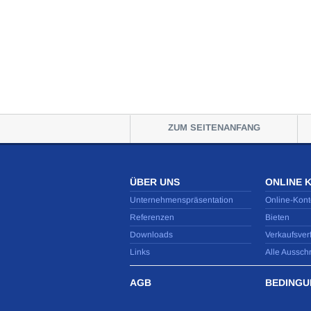
ZUM SEITENANFANG
ÜBER UNS
ONLINE 
Unternehmenspräsentation
Online-Kont
Referenzen
Bieten
Downloads
Verkaufsver
Links
Alle Aussch
AGB
BEDINGU