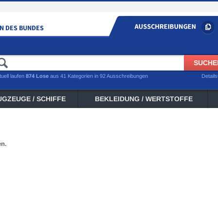
tuell laufen
874 Lose
aus 41 Kategorien in 92 Ausschreibungen
Detail
UGZEUGE / SCHIFFE
BEKLEIDUNG / WERTSTOFFE
en.