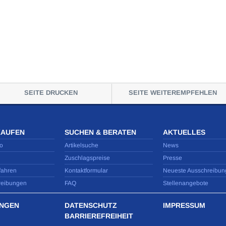
SEITE DRUCKEN
SEITE WEITEREMPFEHLEN
KAUFEN
SUCHEN & BERATEN
AKTUELLES
o
Artikelsuche
News
Zuschlagspreise
Presse
fahren
Kontaktformular
Neueste Ausschreibun
reibungen
FAQ
Stellenangebote
NGEN
DATENSCHUTZ
IMPRESSUM
BARRIEREFREIHEIT