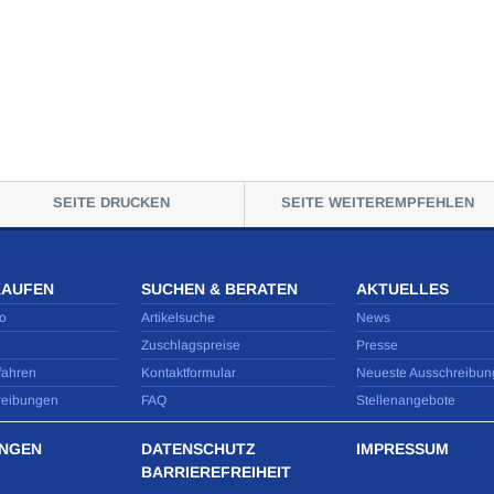
SEITE DRUCKEN
SEITE WEITEREMPFEHLEN
KAUFEN
SUCHEN & BERATEN
AKTUELLES
o
Artikelsuche
News
Zuschlagspreise
Presse
fahren
Kontaktformular
Neueste Ausschreibun
reibungen
FAQ
Stellenangebote
NGEN
DATENSCHUTZ
IMPRESSUM
BARRIEREFREIHEIT