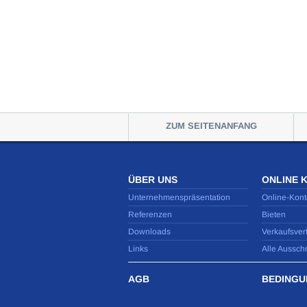
ZUM SEITENANFANG
ÜBER UNS
ONLINE 
Unternehmenspräsentation
Online-Kont
Referenzen
Bieten
Downloads
Verkaufsver
Links
Alle Aussch
AGB
BEDINGU