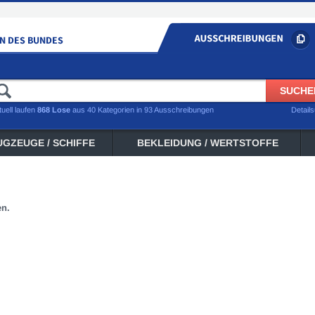
tuell laufen
868 Lose
aus 40 Kategorien in 93 Ausschreibungen
Detail
UGZEUGE / SCHIFFE
BEKLEIDUNG / WERTSTOFFE
en.