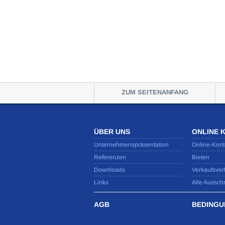
ZUM SEITENANFANG
ÜBER UNS
ONLINE 
Unternehmenspräsentation
Online-Kont
Referenzen
Bieten
Downloads
Verkaufsver
Links
Alle Aussch
AGB
BEDINGU