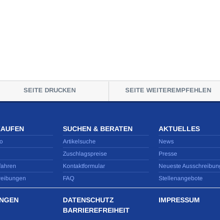
SEITE DRUCKEN
SEITE WEITEREMPFEHLEN
KAUFEN
SUCHEN & BERATEN
AKTUELLES
o
Artikelsuche
News
Zuschlagspreise
Presse
fahren
Kontaktformular
Neueste Ausschreibun
reibungen
FAQ
Stellenangebote
NGEN
DATENSCHUTZ
IMPRESSUM
BARRIEREFREIHEIT