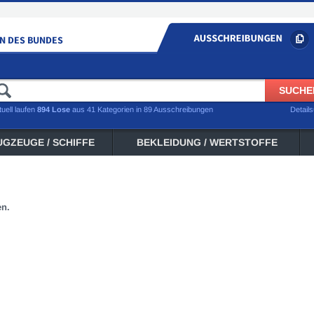
tuell laufen
894 Lose
aus 41 Kategorien in 89 Ausschreibungen
Detail
UGZEUGE / SCHIFFE
BEKLEIDUNG / WERTSTOFFE
en.