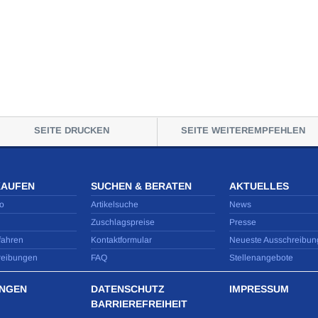
SEITE DRUCKEN
SEITE WEITEREMPFEHLEN
KAUFEN
SUCHEN & BERATEN
AKTUELLES
o
Artikelsuche
News
Zuschlagspreise
Presse
fahren
Kontaktformular
Neueste Ausschreibun
reibungen
FAQ
Stellenangebote
NGEN
DATENSCHUTZ
IMPRESSUM
BARRIEREFREIHEIT