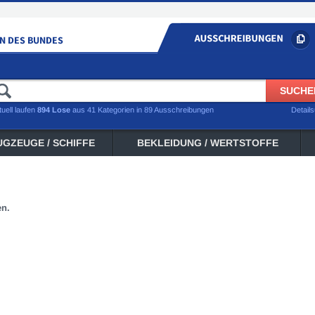
tuell laufen
894 Lose
aus 41 Kategorien in 89 Ausschreibungen
Detail
UGZEUGE / SCHIFFE
BEKLEIDUNG / WERTSTOFFE
en.