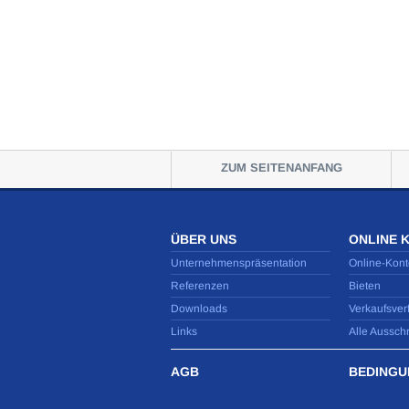
ZUM SEITENANFANG
ÜBER UNS
ONLINE 
Unternehmenspräsentation
Online-Kont
Referenzen
Bieten
Downloads
Verkaufsver
Links
Alle Aussch
AGB
BEDINGU