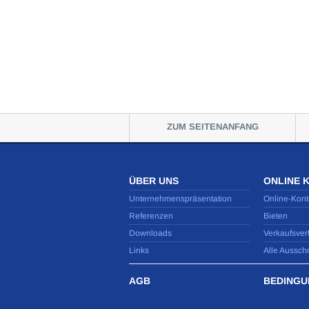
ZUM SEITENANFANG
ÜBER UNS
ONLINE 
Unternehmenspräsentation
Online-Kont
Referenzen
Bieten
Downloads
Verkaufsver
Links
Alle Aussch
AGB
BEDINGU