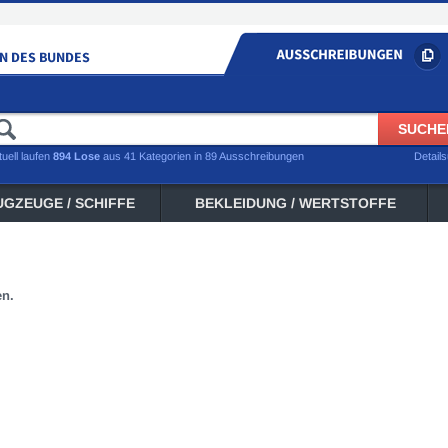
tuell laufen
894 Lose
aus 41 Kategorien in 89 Ausschreibungen
Detail
UGZEUGE / SCHIFFE
BEKLEIDUNG / WERTSTOFFE
en.