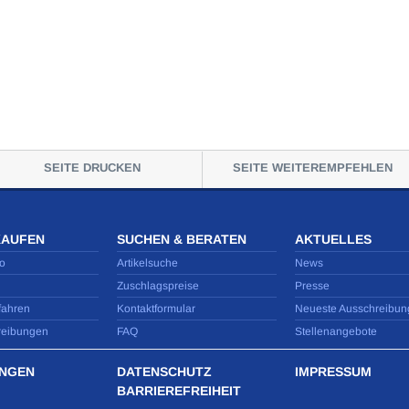
SEITE DRUCKEN
SEITE WEITEREMPFEHLEN
KAUFEN
SUCHEN & BERATEN
AKTUELLES
o
Artikelsuche
News
Zuschlagspreise
Presse
fahren
Kontaktformular
Neueste Ausschreibun
reibungen
FAQ
Stellenangebote
NGEN
DATENSCHUTZ
IMPRESSUM
BARRIEREFREIHEIT