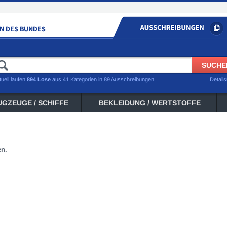
tuell laufen
894 Lose
aus 41 Kategorien in 89 Ausschreibungen
Detail
UGZEUGE / SCHIFFE
BEKLEIDUNG / WERTSTOFFE
en.