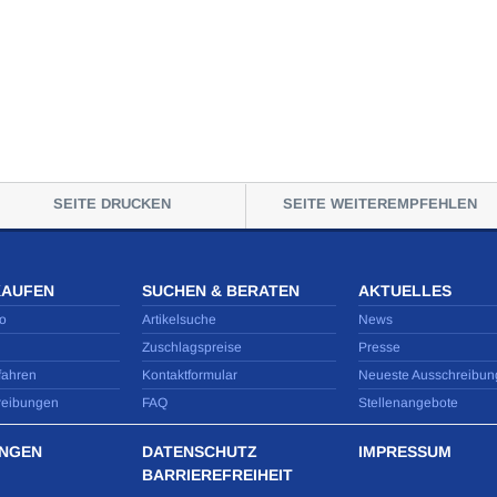
SEITE DRUCKEN
SEITE WEITEREMPFEHLEN
KAUFEN
SUCHEN & BERATEN
AKTUELLES
o
Artikelsuche
News
Zuschlagspreise
Presse
fahren
Kontaktformular
Neueste Ausschreibun
reibungen
FAQ
Stellenangebote
NGEN
DATENSCHUTZ
IMPRESSUM
BARRIEREFREIHEIT