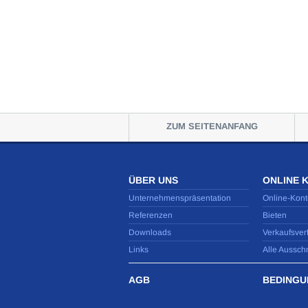
ZUM SEITENANFANG
ÜBER UNS
ONLINE 
Unternehmenspräsentation
Online-Kont
Referenzen
Bieten
Downloads
Verkaufsver
Links
Alle Aussch
AGB
BEDINGU