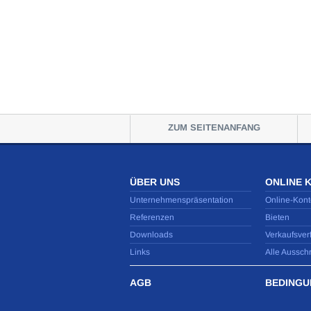
ZUM SEITENANFANG
ÜBER UNS
ONLINE 
Unternehmenspräsentation
Online-Kont
Referenzen
Bieten
Downloads
Verkaufsver
Links
Alle Aussch
AGB
BEDINGU