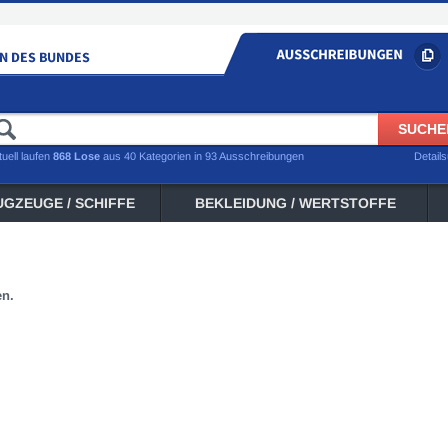
tuell laufen
868 Lose
aus 40 Kategorien in 93 Ausschreibungen
Detail
UGZEUGE / SCHIFFE
BEKLEIDUNG / WERTSTOFFE
en.