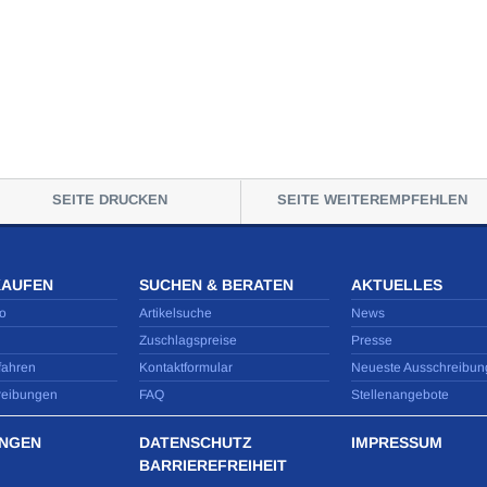
SEITE DRUCKEN
SEITE WEITEREMPFEHLEN
KAUFEN
SUCHEN & BERATEN
AKTUELLES
o
Artikelsuche
News
Zuschlagspreise
Presse
fahren
Kontaktformular
Neueste Ausschreibun
reibungen
FAQ
Stellenangebote
NGEN
DATENSCHUTZ
IMPRESSUM
BARRIEREFREIHEIT