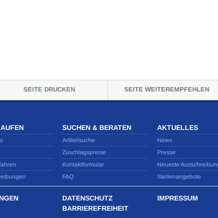
SEITE DRUCKEN
SEITE WEITEREMPFEHLEN
KAUFEN
SUCHEN & BERATEN
AKTUELLES
o
Artikelsuche
News
Zuschlagspreise
Presse
fahren
Kontaktformular
Neueste Ausschreibun
reibungen
FAQ
Stellenangebote
NGEN
DATENSCHUTZ
IMPRESSUM
BARRIEREFREIHEIT