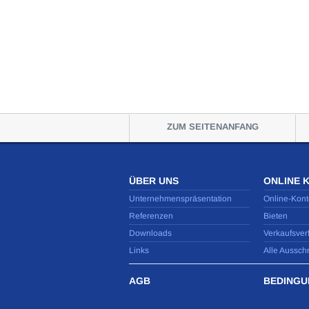
ZUM SEITENANFANG
ÜBER UNS
ONLINE 
Unternehmenspräsentation
Online-Kont
Referenzen
Bieten
Downloads
Verkaufsver
Links
Alle Aussch
AGB
BEDINGU