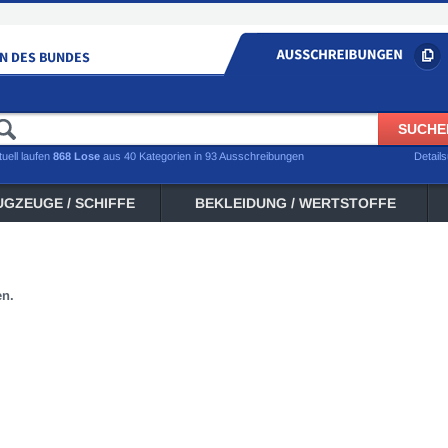
tuell laufen
868 Lose
aus 40 Kategorien in 93 Ausschreibungen
Detail
UGZEUGE / SCHIFFE
BEKLEIDUNG / WERTSTOFFE
en.