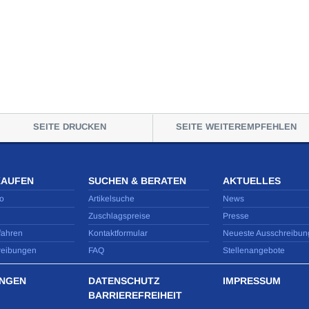
SEITE DRUCKEN
SEITE WEITEREMPFEHLEN
KAUFEN
SUCHEN & BERATEN
AKTUELLES
o
Artikelsuche
News
Zuschlagspreise
Presse
fahren
Kontaktformular
Neueste Ausschreibun
reibungen
FAQ
Stellenangebote
NGEN
DATENSCHUTZ
IMPRESSUM
BARRIEREFREIHEIT