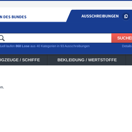
tuell laufen
868 Lose
aus 40 Kategorien in 93 Ausschreibungen
Detail
UGZEUGE / SCHIFFE
BEKLEIDUNG / WERTSTOFFE
en.