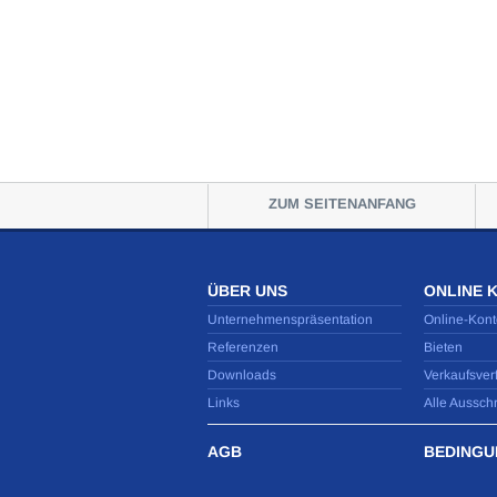
ZUM SEITENANFANG
ÜBER UNS
ONLINE 
Unternehmenspräsentation
Online-Kont
Referenzen
Bieten
Downloads
Verkaufsver
Links
Alle Aussch
AGB
BEDINGU