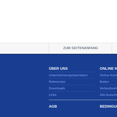
ZUM SEITENANFANG
ÜBER UNS
ONLINE 
Unternehmenspräsentation
Online-Kont
Referenzen
Bieten
Downloads
Verkaufsver
Links
Alle Aussch
AGB
BEDINGU