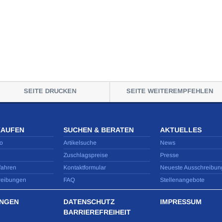
SEITE DRUCKEN
SEITE WEITEREMPFEHLEN
KAUFEN
SUCHEN & BERATEN
AKTUELLES
o
Artikelsuche
News
Zuschlagspreise
Presse
fahren
Kontaktformular
Neueste Ausschreibun
reibungen
FAQ
Stellenangebote
NGEN
DATENSCHUTZ
IMPRESSUM
BARRIEREFREIHEIT