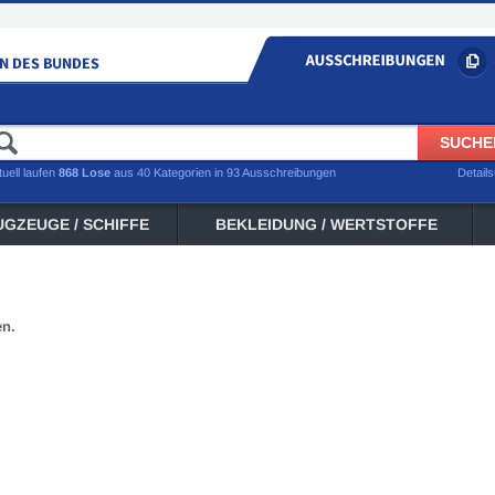
tuell laufen
868 Lose
aus 40 Kategorien in 93 Ausschreibungen
Detail
UGZEUGE / SCHIFFE
BEKLEIDUNG / WERTSTOFFE
en.