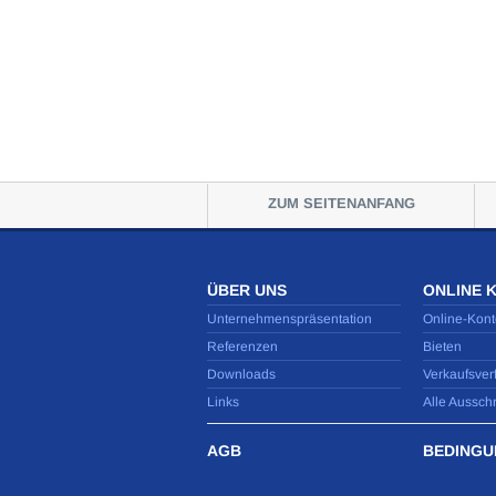
ZUM SEITENANFANG
ÜBER UNS
ONLINE 
Unternehmenspräsentation
Online-Kont
Referenzen
Bieten
Downloads
Verkaufsver
Links
Alle Aussch
AGB
BEDINGU