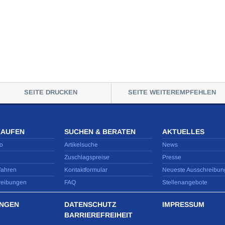
SEITE DRUCKEN
SEITE WEITEREMPFEHLEN
KAUFEN
SUCHEN & BERATEN
AKTUELLES
o
Artikelsuche
News
Zuschlagspreise
Presse
fahren
Kontaktformular
Neueste Ausschreibun
reibungen
FAQ
Stellenangebote
NGEN
DATENSCHUTZ
IMPRESSUM
BARRIEREFREIHEIT