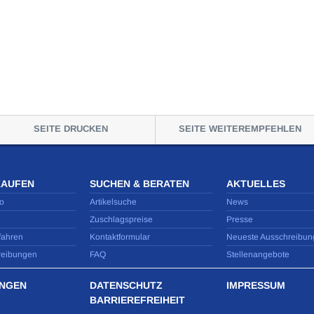
SEITE DRUCKEN
SEITE WEITEREMPFEHLEN
KAUFEN
SUCHEN & BERATEN
AKTUELLES
o
Artikelsuche
News
Zuschlagspreise
Presse
fahren
Kontaktformular
Neueste Ausschreibun
reibungen
FAQ
Stellenangebote
NGEN
DATENSCHUTZ
IMPRESSUM
BARRIEREFREIHEIT