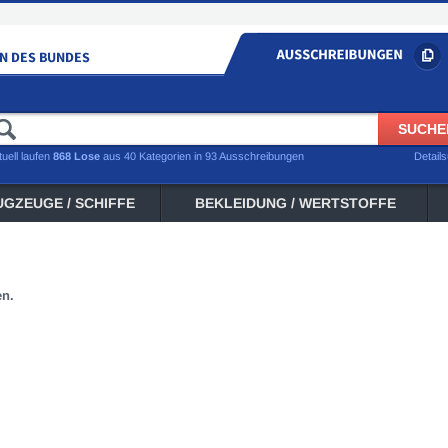
tuell laufen
868 Lose
aus 40 Kategorien in 93 Ausschreibungen
Detail
UGZEUGE / SCHIFFE
BEKLEIDUNG / WERTSTOFFE
en.