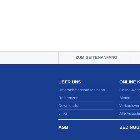
ZUM SEITENANFANG
ÜBER UNS
ONLINE 
Unternehmenspräsentation
Online-Kont
Referenzen
Bieten
Downloads
Verkaufsver
Links
Alle Aussch
AGB
BEDINGU