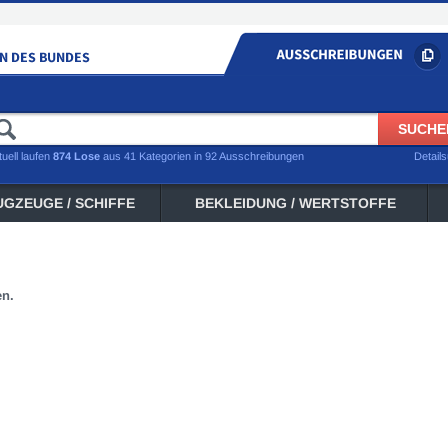
tuell laufen
874 Lose
aus 41 Kategorien in 92 Ausschreibungen
Detail
UGZEUGE / SCHIFFE
BEKLEIDUNG / WERTSTOFFE
en.