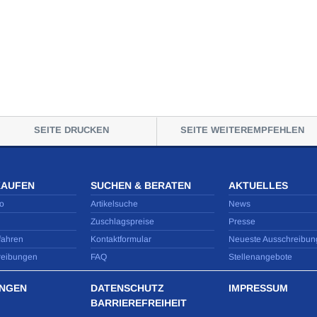
SEITE DRUCKEN
SEITE WEITEREMPFEHLEN
KAUFEN
SUCHEN & BERATEN
AKTUELLES
o
Artikelsuche
News
Zuschlagspreise
Presse
fahren
Kontaktformular
Neueste Ausschreibun
reibungen
FAQ
Stellenangebote
NGEN
DATENSCHUTZ
IMPRESSUM
BARRIEREFREIHEIT