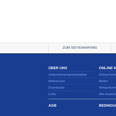
ZUM SEITENANFANG
ÜBER UNS
ONLINE 
Unternehmenspräsentation
Online-Kont
Referenzen
Bieten
Downloads
Verkaufsver
Links
Alle Aussch
AGB
BEDINGU