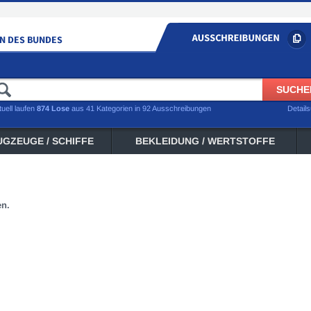
tuell laufen
874 Lose
aus 41 Kategorien in 92 Ausschreibungen
Detail
UGZEUGE / SCHIFFE
BEKLEIDUNG / WERTSTOFFE
en.