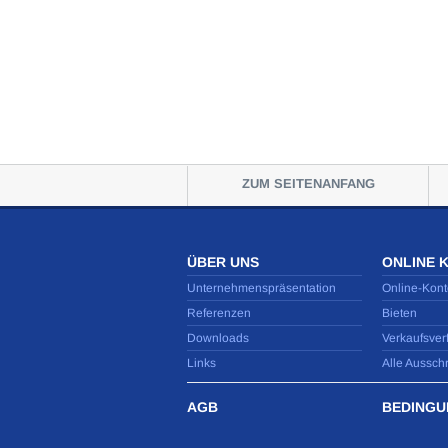
ZUM SEITENANFANG
ÜBER UNS
ONLINE 
Unternehmenspräsentation
Online-Kont
Referenzen
Bieten
Downloads
Verkaufsver
Links
Alle Aussch
AGB
BEDINGU