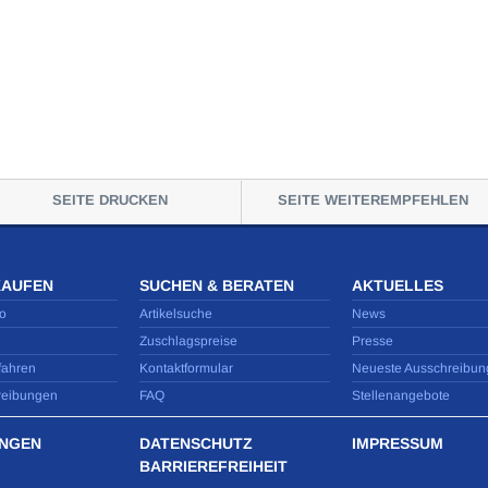
SEITE DRUCKEN
SEITE WEITEREMPFEHLEN
KAUFEN
SUCHEN & BERATEN
AKTUELLES
o
Artikelsuche
News
Zuschlagspreise
Presse
fahren
Kontaktformular
Neueste Ausschreibun
reibungen
FAQ
Stellenangebote
NGEN
DATENSCHUTZ
IMPRESSUM
BARRIEREFREIHEIT