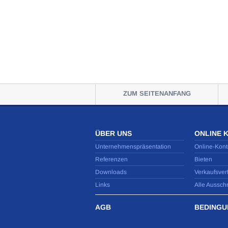
ZUM SEITENANFANG
ÜBER UNS
ONLINE 
Unternehmenspräsentation
Online-Kont
Referenzen
Bieten
Downloads
Verkaufsver
Links
Alle Aussch
AGB
BEDINGU