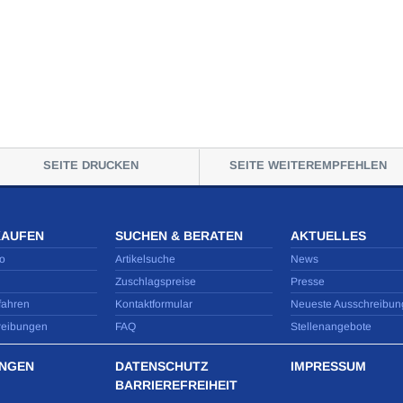
SEITE DRUCKEN
SEITE WEITEREMPFEHLEN
KAUFEN
SUCHEN & BERATEN
AKTUELLES
o
Artikelsuche
News
Zuschlagspreise
Presse
fahren
Kontaktformular
Neueste Ausschreibun
reibungen
FAQ
Stellenangebote
NGEN
DATENSCHUTZ
IMPRESSUM
BARRIEREFREIHEIT