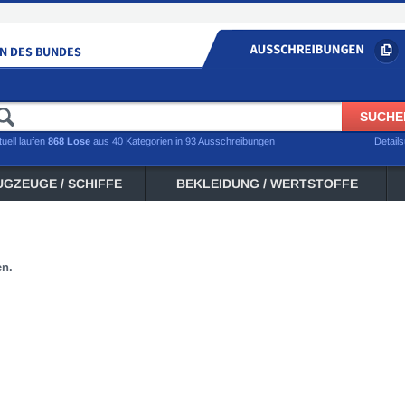
tuell laufen
868 Lose
aus 40 Kategorien in 93 Ausschreibungen
Detail
UGZEUGE / SCHIFFE
BEKLEIDUNG / WERTSTOFFE
en.