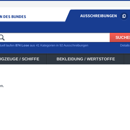
tuell laufen
874 Lose
aus 41 Kategorien in 92 Ausschreibungen
Detail
UGZEUGE / SCHIFFE
BEKLEIDUNG / WERTSTOFFE
en.