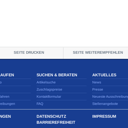
SEITE DRUCKEN
SEITE WEITEREMPFEHLEN
KAUFEN
SUCHEN & BERATEN
AKTUELLES
o
Artikelsuche
News
Zuschlagspreise
Presse
fahren
Kontaktformular
Neueste Ausschreibun
reibungen
FAQ
Stellenangebote
NGEN
DATENSCHUTZ
IMPRESSUM
BARRIEREFREIHEIT