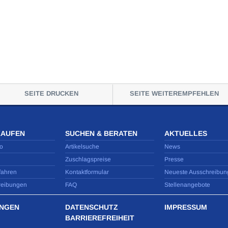
SEITE DRUCKEN
SEITE WEITEREMPFEHLEN
KAUFEN
SUCHEN & BERATEN
AKTUELLES
o
Artikelsuche
News
Zuschlagspreise
Presse
fahren
Kontaktformular
Neueste Ausschreibun
reibungen
FAQ
Stellenangebote
NGEN
DATENSCHUTZ
IMPRESSUM
BARRIEREFREIHEIT