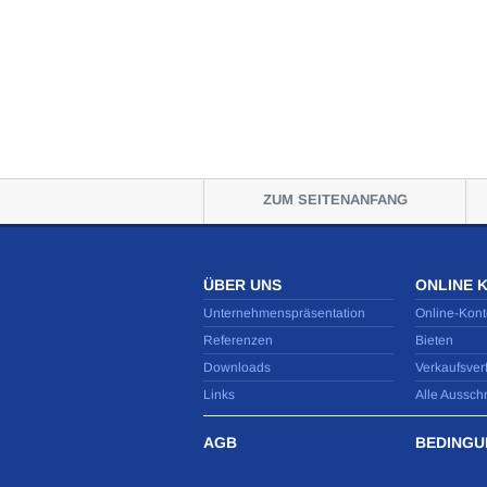
ZUM SEITENANFANG
ÜBER UNS
ONLINE 
Unternehmenspräsentation
Online-Kont
Referenzen
Bieten
Downloads
Verkaufsver
Links
Alle Aussch
AGB
BEDINGU