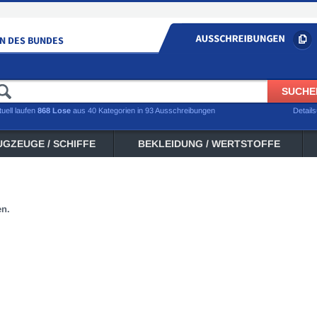
tuell laufen
868 Lose
aus 40 Kategorien in 93 Ausschreibungen
Detail
UGZEUGE / SCHIFFE
BEKLEIDUNG / WERTSTOFFE
en.