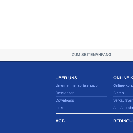
ZUM SEITENANFANG
ÜBER UNS
ONLINE 
Unternehmenspräsentation
Online-Kont
Referenzen
Bieten
Downloads
Verkaufsver
Links
Alle Aussch
AGB
BEDINGU