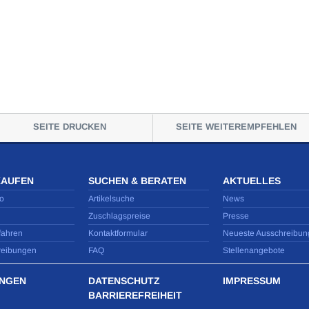
SEITE DRUCKEN
SEITE WEITEREMPFEHLEN
KAUFEN
SUCHEN & BERATEN
AKTUELLES
o
Artikelsuche
News
Zuschlagspreise
Presse
fahren
Kontaktformular
Neueste Ausschreibun
reibungen
FAQ
Stellenangebote
NGEN
DATENSCHUTZ
IMPRESSUM
BARRIEREFREIHEIT