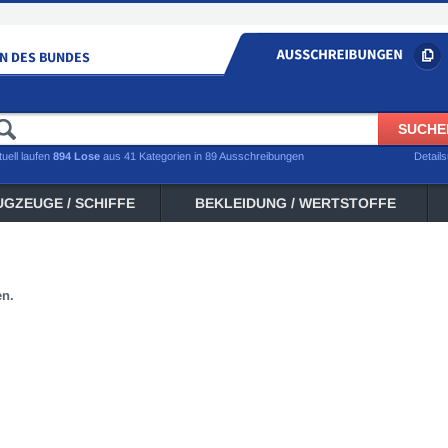
tuell laufen
894 Lose
aus 41 Kategorien in 89 Ausschreibungen
Detail
UGZEUGE / SCHIFFE
BEKLEIDUNG / WERTSTOFFE
en.