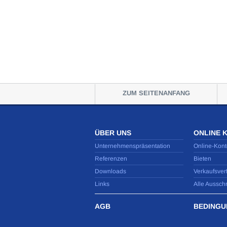
ZUM SEITENANFANG
ÜBER UNS
ONLINE 
Unternehmenspräsentation
Online-Kont
Referenzen
Bieten
Downloads
Verkaufsver
Links
Alle Aussch
AGB
BEDINGU