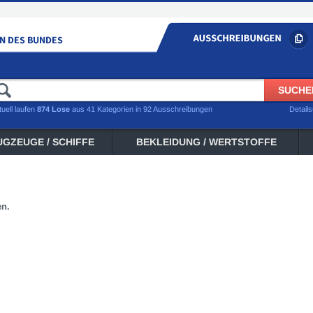
tuell laufen
874 Lose
aus 41 Kategorien in 92 Ausschreibungen
Detail
UGZEUGE / SCHIFFE
BEKLEIDUNG / WERTSTOFFE
en.