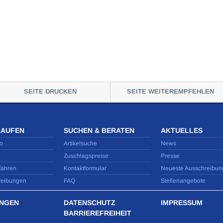
SEITE DRUCKEN
SEITE WEITEREMPFEHLEN
KAUFEN
SUCHEN & BERATEN
AKTUELLES
o
Artikelsuche
News
Zuschlagspreise
Presse
fahren
Kontaktformular
Neueste Ausschreibun
reibungen
FAQ
Stellenangebote
NGEN
DATENSCHUTZ
IMPRESSUM
BARRIEREFREIHEIT