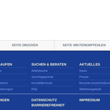
SEITE DRUCKEN
SEITE WEITEREMPFEHLEN
KAUFEN
SUCHEN & BERATEN
AKTUELLES
o
Artikelsuche
News
Zuschlagspreise
Presse
fahren
Kontaktformular
Neueste Ausschreibun
reibungen
FAQ
Stellenangebote
NGEN
DATENSCHUTZ
IMPRESSUM
BARRIEREFREIHEIT