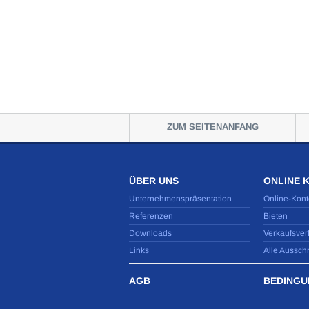
ZUM SEITENANFANG
ÜBER UNS
ONLINE 
Unternehmenspräsentation
Online-Kont
Referenzen
Bieten
Downloads
Verkaufsver
Links
Alle Aussch
AGB
BEDINGU