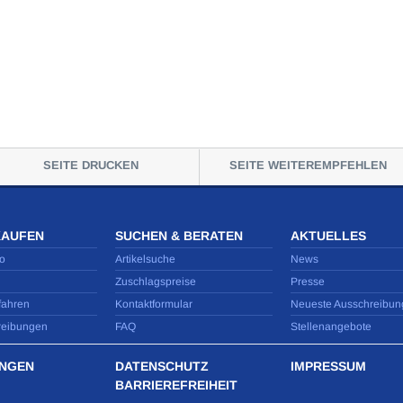
SEITE DRUCKEN
SEITE WEITEREMPFEHLEN
KAUFEN
SUCHEN & BERATEN
AKTUELLES
o
Artikelsuche
News
Zuschlagspreise
Presse
fahren
Kontaktformular
Neueste Ausschreibun
reibungen
FAQ
Stellenangebote
NGEN
DATENSCHUTZ
IMPRESSUM
BARRIEREFREIHEIT