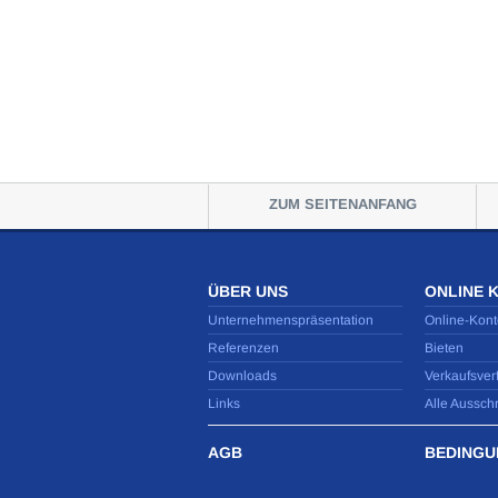
ZUM SEITENANFANG
ÜBER UNS
ONLINE 
Unternehmenspräsentation
Online-Kont
Referenzen
Bieten
Downloads
Verkaufsver
Links
Alle Aussch
AGB
BEDINGU