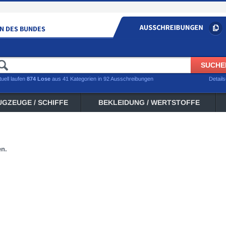
tuell laufen
874 Lose
aus 41 Kategorien in 92 Ausschreibungen
Detail
UGZEUGE / SCHIFFE
BEKLEIDUNG / WERTSTOFFE
en.