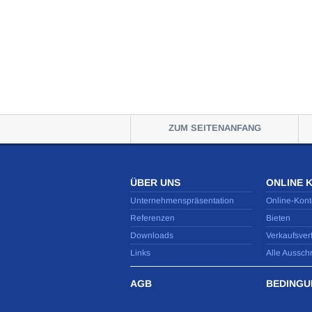
ZUM SEITENANFANG
ÜBER UNS
ONLINE 
Unternehmenspräsentation
Online-Kont
Referenzen
Bieten
Downloads
Verkaufsver
Links
Alle Aussch
AGB
BEDINGU