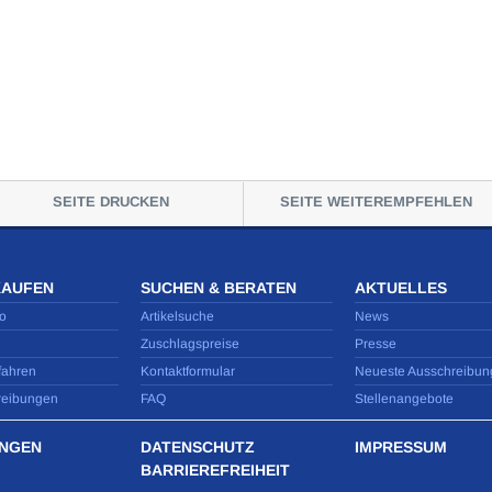
SEITE DRUCKEN
SEITE WEITEREMPFEHLEN
KAUFEN
SUCHEN & BERATEN
AKTUELLES
o
Artikelsuche
News
Zuschlagspreise
Presse
fahren
Kontaktformular
Neueste Ausschreibun
reibungen
FAQ
Stellenangebote
NGEN
DATENSCHUTZ
IMPRESSUM
BARRIEREFREIHEIT