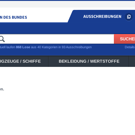
tuell laufen
868 Lose
aus 40 Kategorien in 93 Ausschreibungen
Detail
UGZEUGE / SCHIFFE
BEKLEIDUNG / WERTSTOFFE
en.