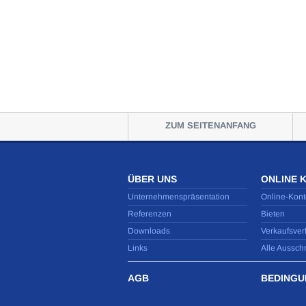
ZUM SEITENANFANG
ÜBER UNS
ONLINE 
Unternehmenspräsentation
Online-Kont
Referenzen
Bieten
Downloads
Verkaufsver
Links
Alle Aussch
AGB
BEDINGU