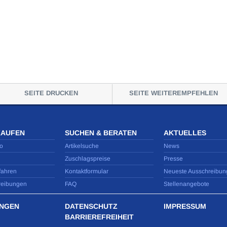
SEITE DRUCKEN
SEITE WEITEREMPFEHLEN
KAUFEN
SUCHEN & BERATEN
AKTUELLES
o
Artikelsuche
News
Zuschlagspreise
Presse
fahren
Kontaktformular
Neueste Ausschreibun
reibungen
FAQ
Stellenangebote
NGEN
DATENSCHUTZ
IMPRESSUM
BARRIEREFREIHEIT