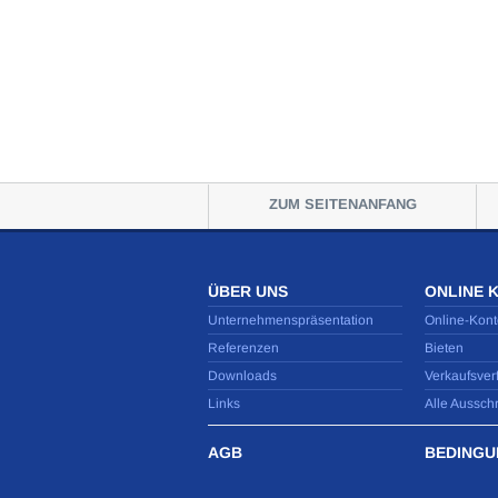
ZUM SEITENANFANG
ÜBER UNS
ONLINE 
Unternehmenspräsentation
Online-Kont
Referenzen
Bieten
Downloads
Verkaufsver
Links
Alle Aussch
AGB
BEDINGU