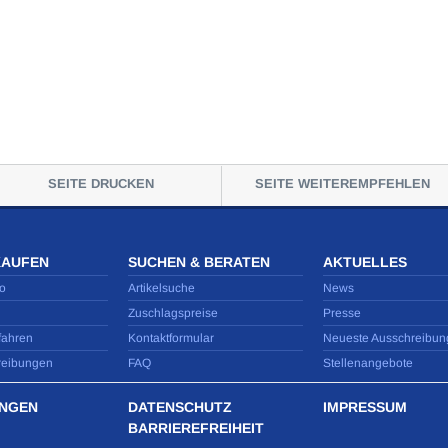
SEITE DRUCKEN
SEITE WEITEREMPFEHLEN
KAUFEN
SUCHEN & BERATEN
AKTUELLES
o
Artikelsuche
News
Zuschlagspreise
Presse
fahren
Kontaktformular
Neueste Ausschreibun
reibungen
FAQ
Stellenangebote
NGEN
DATENSCHUTZ
IMPRESSUM
BARRIEREFREIHEIT