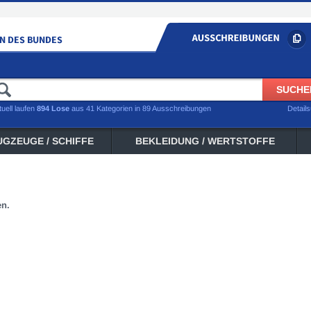
tuell laufen
894 Lose
aus 41 Kategorien in 89 Ausschreibungen
Detail
UGZEUGE / SCHIFFE
BEKLEIDUNG / WERTSTOFFE
en.