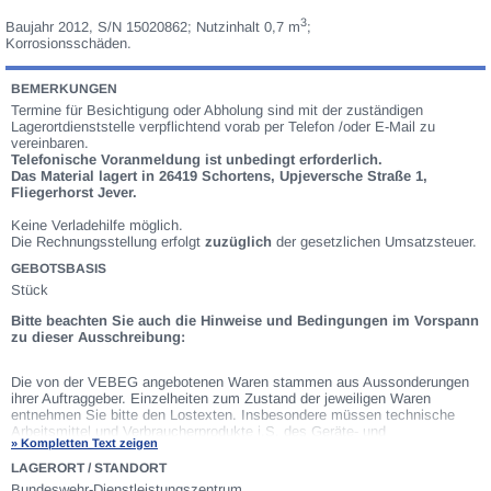
3
Baujahr 2012, S/N 15020862; Nutzinhalt 0,7 m
;
Korrosionsschäden.
BEMERKUNGEN
Termine für Besichtigung oder Abholung sind mit der zuständigen
Lagerortdienststelle verpflichtend vorab per Telefon /oder E-Mail zu
vereinbaren.
Telefonische Voranmeldung ist unbedingt erforderlich.
Das Material lagert in 26419 Schortens, Upjeversche Straße 1,
Fliegerhorst Jever.
Keine Verladehilfe möglich.
Die Rechnungsstellung erfolgt
zuzüglich
der gesetzlichen Umsatzsteuer.
GEBOTSBASIS
Stück
Bitte beachten Sie auch die Hinweise und Bedingungen im Vorspann
zu dieser Ausschreibung:
Die von der VEBEG angebotenen Waren stammen aus Aussonderungen
ihrer Auftraggeber. Einzelheiten zum Zustand der jeweiligen Waren
entnehmen Sie bitte den Lostexten. Insbesondere müssen technische
Arbeitsmittel und Verbraucherprodukte i.S. des Geräte- und
» Kompletten Text zeigen
Produktsicherheitsgesetzes vor ihrer Verwendung instandgesetzt oder
wiederaufgearbeitet werden. Zusätzlich verweisen wir ausdrücklich auf
LAGERORT / STANDORT
Abschnitte B und G unserer
Allgemeinen Geschäftsbedingungen
(AGB).
Bundeswehr-Dienstleistungszentrum