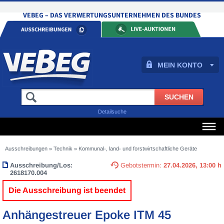
MEIN KONTO
Detailsuche
Ausschreibungen
»
Technik
»
Kommunal-, land- und forstwirtschaftliche Geräte
Ausschreibung/Los:
Gebotstermin:
27.04.2026, 13:00 h
2618170.004
Die Ausschreibung ist beendet
Anhängestreuer Epoke ITM 45