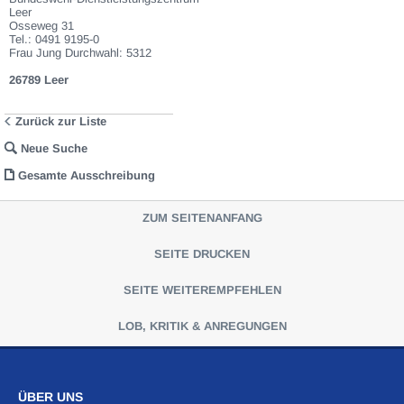
Waren die nach Einschätzung der VEBEG der
Leer
Ausfuhrgenehmigungspflicht unterliegen, sind mit Verweis auf die Punkte
Osseweg 31
E3 und E4 unserer AGB entsprechend gekennzeichnet.Zum Gebotspreis
Tel.: 0491 9195-0
kommt die gesetzliche Umsatzsteuer hinzu. Die Differenzbesteuerung
Frau Jung Durchwahl: 5312
gemäß § 25a UStG wird nur angewendet, wenn dies ausdrücklich in der
jeweiligen Ausschreibung angegeben ist.
26789 Leer
Zurück zur Liste
Neue Suche
Gesamte Ausschreibung
ZUM SEITENANFANG
SEITE DRUCKEN
SEITE WEITEREMPFEHLEN
LOB, KRITIK & ANREGUNGEN
ÜBER UNS