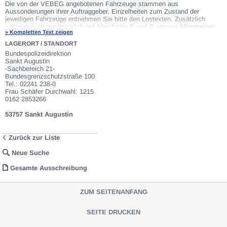
Die von der VEBEG angebotenen Fahrzeuge stammen aus
Aussonderungen ihrer Auftraggeber. Einzelheiten zum Zustand der
jeweiligen Fahrzeuge entnehmen Sie bitte den Lostexten. Zusätzlich
verweisen wir ausdrücklich auf Abschnitte B und G unserer
Allgemeinen
» Kompletten Text zeigen
Geschäftsbedingungen
(AGB). Fahrzeuge die nach Einschätzung der
VEBEG der Ausfuhrgenehmigungspflicht unterliegen, sind mit Verweis auf
LAGERORT / STANDORT
die Punkte E3 und E4 unserer AGB entsprechend gekennzeichnet. Zum
Bundespolizeidirektion
Gebotspreis kommt die gesetzliche Umsatzsteuer hinzu. Die
Sankt Augustin
Differenzbesteuerung gemäß § 25a UStG wird nur angewendet, wenn dies
-Sachbereich 21-
ausdrücklich in der jeweiligen Ausschreibung angegeben ist.
Bundesgrenzschutzstraße 100
Tel.: 02241 238-0
Frau Schäfer Durchwahl: 1215
0162 2853266
53757 Sankt Augustin
Zurück zur Liste
Neue Suche
Gesamte Ausschreibung
ZUM SEITENANFANG
SEITE DRUCKEN