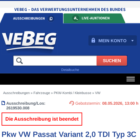
MEIN KONTO
Detailsuche
Ausschreibungen
»
Fahrzeuge
»
PKW-Kombi / Kleinbusse
»
VW
Ausschreibung/Los:
Gebotstermin:
08.05.2026, 13:00 h
2619530.008
Die Ausschreibung ist beendet
Pkw VW Passat Variant 2,0 TDI Typ 3C