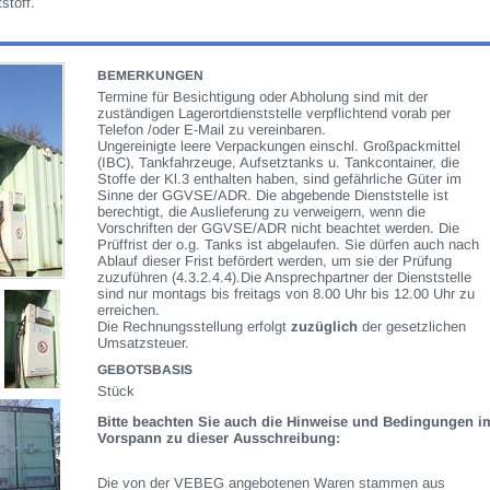
stoff.
BEMERKUNGEN
Termine für Besichtigung oder Abholung sind mit der
zuständigen Lagerortdienststelle verpflichtend vorab per
Telefon /oder E-Mail zu vereinbaren.
Ungereinigte leere Verpackungen einschl. Großpackmittel
(IBC), Tankfahrzeuge, Aufsetztanks u. Tankcontainer, die
Stoffe der Kl.3 enthalten haben, sind gefährliche Güter im
Sinne der GGVSE/ADR. Die abgebende Dienststelle ist
berechtigt, die Auslieferung zu verweigern, wenn die
Vorschriften der GGVSE/ADR nicht beachtet werden. Die
Prüffrist der o.g. Tanks ist abgelaufen. Sie dürfen auch nach
Ablauf dieser Frist befördert werden, um sie der Prüfung
zuzuführen (4.3.2.4.4).Die Ansprechpartner der Dienststelle
sind nur montags bis freitags von 8.00 Uhr bis 12.00 Uhr zu
erreichen.
Die Rechnungsstellung erfolgt
zuzüglich
der gesetzlichen
Umsatzsteuer.
GEBOTSBASIS
Stück
Bitte beachten Sie auch die Hinweise und Bedingungen i
Vorspann zu dieser Ausschreibung:
Die von der VEBEG angebotenen Waren stammen aus