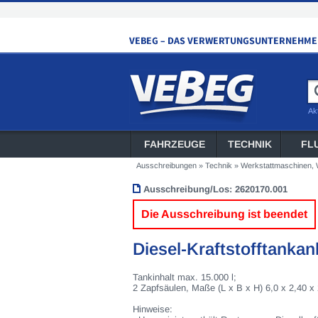
Ak
FAHRZEUGE
TECHNIK
FL
Ausschreibungen
»
Technik
»
Werkstattmaschinen,
Ausschreibung/Los:
2620170.001
Die Ausschreibung ist beendet
Diesel-Kraftstofftanka
Tankinhalt max. 15.000 l;
2 Zapfsäulen, Maße (L x B x H) 6,0 x 2,40 x
Hinweise: