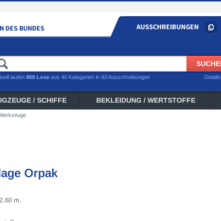
tuell laufen
868 Lose
aus 40 Kategorien in 93 Ausschreibungen
Detail
UGZEUGE / SCHIFFE
BEKLEIDUNG / WERTSTOFFE
 Werkzeuge
nlage Orpak
 2,60 m.