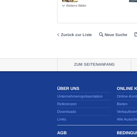
Weitere Bilder
Zurück zur Liste
Neue Suche
ZUM SEITENANFANG
ÜBER UNS
ONLINE 
Unternehmenspräsentation
Online-Kont
Referenzen
Bieten
Downloads
Verkaufsver
Links
Alle Aussch
AGB
BEDINGU