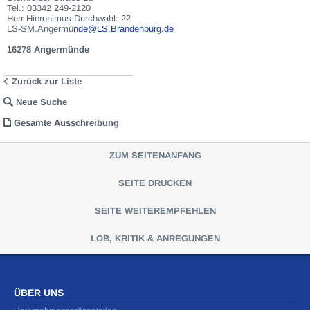
Ausfuhrgenehmigungspflicht unterliegen, sind mit Verweis auf die Punkte
Tel.: 03342 249-2120
E3 und E4 unserer AGB entsprechend gekennzeichnet.Zum Gebotspreis
Herr Hieronimus Durchwahl: 22
kommt die gesetzliche Umsatzsteuer hinzu. Die Differenzbesteuerung
LS-SM.Angermü
nde@LS.Brandenburg.de
gemäß § 25a UStG wird nur angewendet, wenn dies ausdrücklich in der
jeweiligen Ausschreibung angegeben ist.
16278 Angermünde
Zurück zur Liste
Neue Suche
Gesamte Ausschreibung
ZUM SEITENANFANG
SEITE DRUCKEN
SEITE WEITEREMPFEHLEN
LOB, KRITIK & ANREGUNGEN
ÜBER UNS