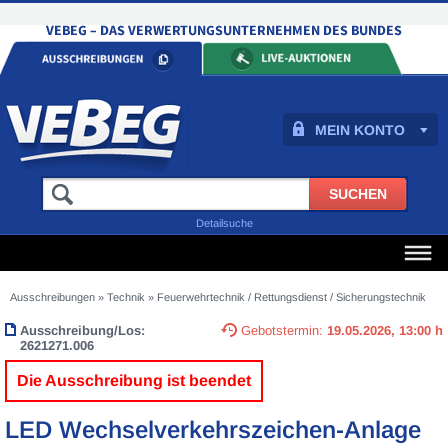
MEIN KONTO
Detailsuche
Ausschreibungen
»
Technik
»
Feuerwehrtechnik / Rettungsdienst / Sicherungstechnik
Ausschreibung/Los:
Gebotstermin:
19.05.2026, 13:00 h
2621271.006
Die Ausschreibung ist beendet
LED Wechselverkehrszeichen-Anlage