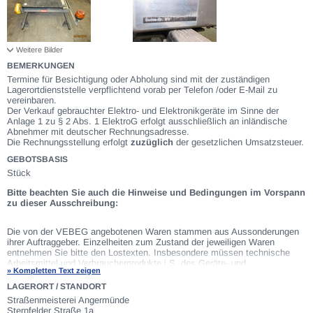
Weitere Bilder
BEMERKUNGEN
Termine für Besichtigung oder Abholung sind mit der zuständigen
Lagerortdienststelle verpflichtend vorab per Telefon /oder E-Mail zu
vereinbaren.
Der Verkauf gebrauchter Elektro- und Elektronikgeräte im Sinne der
Anlage 1 zu § 2 Abs. 1 ElektroG erfolgt ausschließlich an inländische
Abnehmer mit deutscher Rechnungsadresse.
Die Rechnungsstellung erfolgt
zuzüglich
der gesetzlichen Umsatzsteuer.
GEBOTSBASIS
Stück
Bitte beachten Sie auch die Hinweise und Bedingungen im Vorspann
zu dieser Ausschreibung:
Die von der VEBEG angebotenen Waren stammen aus Aussonderungen
ihrer Auftraggeber. Einzelheiten zum Zustand der jeweiligen Waren
entnehmen Sie bitte den Lostexten. Insbesondere müssen technische
Arbeitsmittel und Verbraucherprodukte i.S. des Geräte- und
» Kompletten Text zeigen
Produktsicherheitsgesetzes vor ihrer Verwendung instandgesetzt oder
wiederaufgearbeitet werden. Zusätzlich verweisen wir ausdrücklich auf
LAGERORT / STANDORT
Abschnitte B und G unserer
Allgemeinen Geschäftsbedingungen
(AGB).
Straßenmeisterei Angermünde
Waren die nach Einschätzung der VEBEG der
Sternfelder Straße 1a