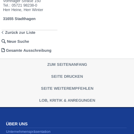
Vornhäger Straße 150
Differenzbesteuerung gemäß § 25a UStG wird nur angewendet, wenn dies
Tel.: 05721 98238-0
ausdrücklich in der jeweiligen Ausschreibung angegeben ist.
Herr Heine, Herr Winter
31655 Stadthagen
Zurück zur Liste
Neue Suche
Gesamte Ausschreibung
ZUM SEITENANFANG
SEITE DRUCKEN
SEITE WEITEREMPFEHLEN
LOB, KRITIK & ANREGUNGEN
ÜBER UNS
Unternehmenspräsentation