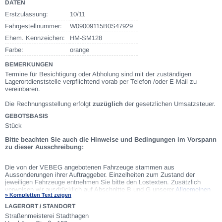
DATEN
Erstzulassung:
10/11
Fahrgestellnummer:
W09009115B0S47929
Ehem. Kennzeichen:
HM-SM128
Farbe:
orange
BEMERKUNGEN
Termine für Besichtigung oder Abholung sind mit der zuständigen
Lagerortdienststelle verpflichtend vorab per Telefon /oder E-Mail zu
vereinbaren.
Die Rechnungsstellung erfolgt
zuzüglich
der gesetzlichen Umsatzsteuer.
GEBOTSBASIS
Stück
Bitte beachten Sie auch die Hinweise und Bedingungen im Vorspann
zu dieser Ausschreibung:
Die von der VEBEG angebotenen Fahrzeuge stammen aus
Aussonderungen ihrer Auftraggeber. Einzelheiten zum Zustand der
jeweiligen Fahrzeuge entnehmen Sie bitte den Lostexten. Zusätzlich
verweisen wir ausdrücklich auf Abschnitte B und G unserer
Allgemeinen
» Kompletten Text zeigen
Geschäftsbedingungen
(AGB). Fahrzeuge die nach Einschätzung der
VEBEG der Ausfuhrgenehmigungspflicht unterliegen, sind mit Verweis auf
LAGERORT / STANDORT
die Punkte E3 und E4 unserer AGB entsprechend gekennzeichnet. Zum
Straßenmeisterei Stadthagen
Gebotspreis kommt die gesetzliche Umsatzsteuer hinzu. Die