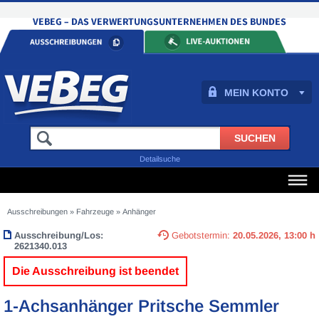
MEIN KONTO
Detailsuche
Ausschreibungen
»
Fahrzeuge
»
Anhänger
Ausschreibung/Los:
Gebotstermin:
20.05.2026, 13:00 h
2621340.013
Die Ausschreibung ist beendet
1-Achsanhänger Pritsche Semmler