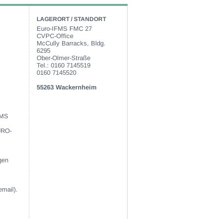
LAGERORT / STANDORT
Euro-IFMS FMC 27
CVPC-Office
McCully Barracks, Bldg.
6295
Ober-Olmer-Straße
Tel.: 0160 7145519
0160 7145520
55263 Wackernheim
FMS
EURO-
gen
email).