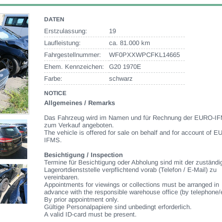
DATEN
Erstzulassung:
19
Laufleistung:
ca. 81.000 km
Fahrgestellnummer:
WF0PXXWPCFKL14665
Ehem. Kennzeichen:
G20 1970E
Farbe:
schwarz
NOTICE
Allgemeines / Remarks
Das Fahrzeug wird im Namen und für Rechnung der EURO-I
zum Verkauf angeboten.
The vehicle is offered for sale on behalf and for account of 
IFMS.
Besichtigung / Inspection
Termine für Besichtigung oder Abholung sind mit der zuständi
Lagerortdienststelle verpflichtend vorab (Telefon / E-Mail) zu
vereinbaren.
Appointments for viewings or collections must be arranged in
advance with the responsible warehouse office (by telephone/
By prior appointment only.
Gültige Personalpapiere sind unbedingt erforderlich.
A valid ID-card must be present.