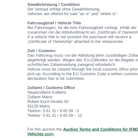
Gewährleistung / Condition
Der Verkauf erfolgt ohne Gewährleistung.
Vehicles are offered for sale "as is" and "where is".
Fahrzeugbrief / Vehicle Title
Bei Fahrzeugen, für die kein Fahrzeugbrief vorliegt, erhält der
zusammen mit der Abholvollmacht ein „Certificate of Ownershi
If a vehicle title is not existent the purchaser will receive a
„Certificate of Ownership“ attached to the releasenote.
Zoll / Customs
Das Fahrzeug muss vor der Abholung beim zuständigen Zolla
abgefertigt werden. Wegen des EU-Zollkodex ist die Abgabe e
schriftlichen Zollanmeldung zwingend erforderlich.
Vehicle must be cleared through the local customs office prior
pick-up. According to the EU Customs Code a written custom
declaration has to be submitted.
Zollamt / Customs Office
Hauptzollamt Koblenz
Zollamt Mainz
Robert-Koch-Straße 50
55129 Mainz
Telefon: 0 61 31 / 9 65 09 - 0
Telefax: 0 61 31 / 9 65 09 – 12
For this auction the
Auction Terms and Conditions for IFM
Vehicles
apply
.