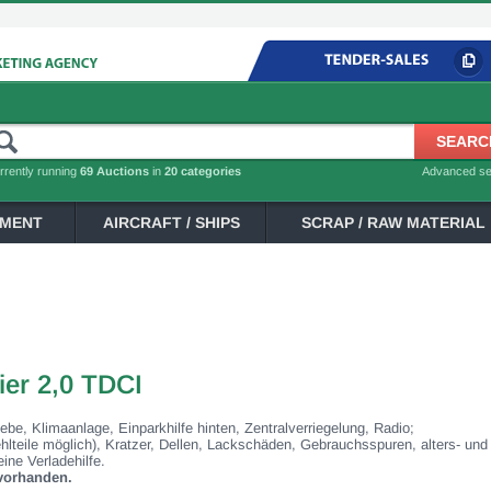
rrently running
69 Auctions
in
20 categories
Advanced s
PMENT
AIRCRAFT / SHIPS
SCRAP / RAW MATERIAL
er 2,0 TDCI
ebe, Klimaanlage, Einparkhilfe hinten, Zentralverriegelung, Radio;
Fehlteile möglich), Kratzer, Dellen, Lackschäden, Gebrauchsspuren, alters- un
ne Verladehilfe.
 vorhanden.