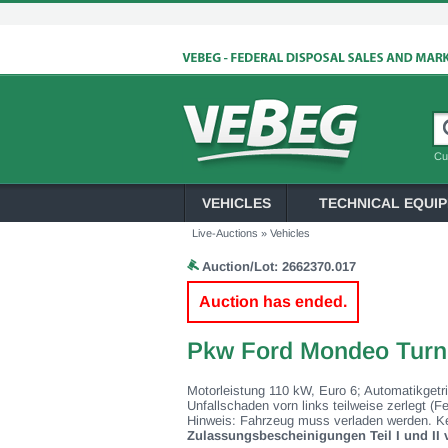
Cu
VEHICLES
TECHNICAL EQUI
Live-Auctions
»
Vehicles
Auction/Lot:
2662370.017
Auction has ended.
Pkw Ford Mondeo Turni
Motorleistung 110 kW, Euro 6; Automatikgetri
Unfallschaden vorn links teilweise zerlegt (
Hinweis: Fahrzeug muss verladen werden. Kei
Zulassungsbescheinigungen Teil I und II