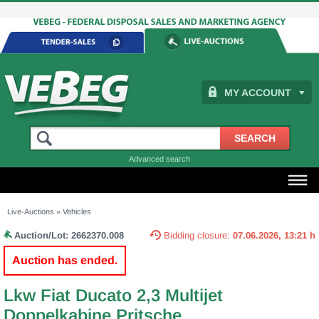
MY ACCOUNT
Advanced search
Live-Auctions
»
Vehicles
Auction/Lot:
2662370.008
Bidding closure:
07.06.2026, 13:21 h
Auction has ended.
Lkw Fiat Ducato 2,3 Multijet
Doppelkabine Pritsche