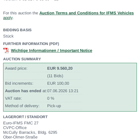
For this auction the
Auction Terms and Conditions for IFMS Vehicles
apply
.
BIDDING BASIS
Stück
FURTHER INFORMATION (PDF)
Wichtige Informationen / Important Notice
AUCTION SUMMARY
Award price:
EUR 9.560,20
(11 Bids)
Bid increments:
EUR 100,00
Auction has ended
at:
07.06.2026 13:21
VAT rate:
0 %
Method of delivery:
Pick-up
LAGERORT / STANDORT
Euro-IFMS FMC 27
CVPC-Office
McCully Barracks, Bldg. 6295
Ober-Olmer-Straße