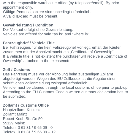
with the responsible warehouse office (by telephone/email). By prior
appointment only.
Gültige Personalpapiere sind unbedingt erforderlich.
A valid ID-card must be present.
Gewährleistung / Condition
Der Verkauf erfolgt ohne Gewährleistung.
Vehicles are offered for sale "as is" and "where is".
Fahrzeugbrief / Vehicle Title
Bei Fahrzeugen, für die kein Fahrzeugbrief vorliegt, erhält der Käufer
zusammen mit der Abholvollmacht ein „Certificate of Ownership“.
If a vehicle title is not existent the purchaser will receive a „Certificate of
Ownership“ attached to the releasenote.
Zoll / Customs
Das Fahrzeug muss vor der Abholung beim zuständigen Zollamt
abgefertigt werden. Wegen des EU-Zollkodex ist die Abgabe einer
schriftlichen Zollanmeldung zwingend erforderlich.
Vehicle must be cleared through the local customs office prior to pick-up.
According to the EU Customs Code a written customs declaration has to
be submitted.
Zollamt / Customs Office
Hauptzollamt Koblenz
Zollamt Mainz
Robert-Koch-Straße 50
55129 Mainz
Telefon: 0 61 31 / 9 65 09 - 0
Telefax: 0 61 31 / 9 65 09 – 12