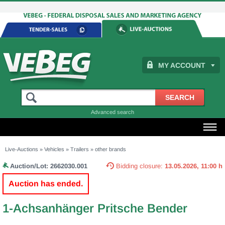
MY ACCOUNT
Advanced search
Live-Auctions
»
Vehicles
»
Trailers
»
other brands
Auction/Lot:
2662030.001
Bidding closure:
13.05.2026, 11:00 h
Auction has ended.
1-Achsanhänger Pritsche Bender