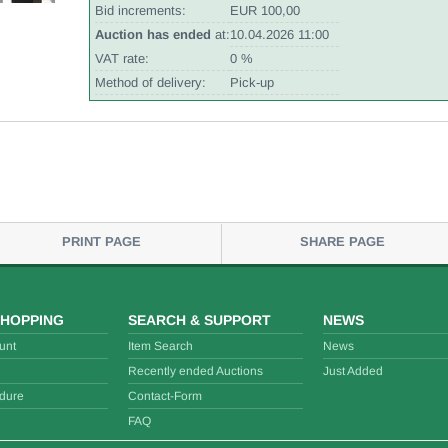
Bid increments:
EUR 100,00
Auction has ended
at:
10.04.2026 11:00
VAT rate:
0 %
Method of delivery:
Pick-up
PRINT PAGE
SHARE PAGE
SHOPPING
SEARCH & SUPPORT
NEWS
unt
Item Search
News
Recently ended Auctions
Just Added
dure
Contact-Form
FAQ