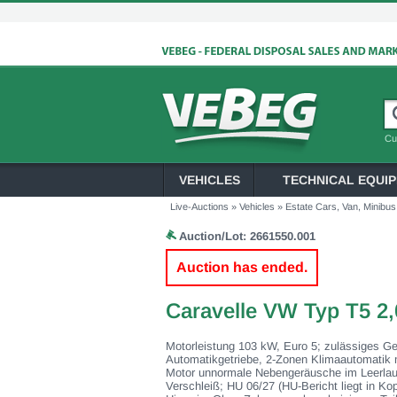
Cu
VEHICLES
TECHNICAL EQUI
Live-Auctions
»
Vehicles
»
Estate Cars, Van, Minibus
Auction/Lot:
2661550.001
Auction has ended.
Caravelle VW Typ T5 2,
Motorleistung 103 kW, Euro 5; zulässiges Ge
Automatikgetriebe, 2-Zonen Klimaautomatik m
Motor unnormale Nebengeräusche im Leerlauf
Verschleiß; HU 06/27 (HU-Bericht liegt in Kop