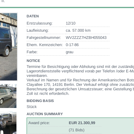
II.
DATEN
Erstzulassung:
12/10
Laufleistung:
ca. 57.000 km
Fahrgestellnummer:
WV2ZZZ7HZBH055043
Ehem. Kennzeichen:
0-17-86
Farbe:
grau
NOTICE
Termine für Besichtigung oder Abholung sind mit der zuständi
Lagerortdienststelle verpflichtend vorab per Telefon /oder E-Ma
vereinbaren.
Verkauf im Namen und für Rechnung der Amerikanischen Bots
Clayallee 170, 14191 Berlin. Der Verkauf erfolgt ohne zusätzli
Berechnung der gesetzlichen Umsatzsteuer; eine Gestellung 
Zoll ist nicht erforderlich.
BIDDING BASIS
Stück
AUCTION SUMMARY
Award price:
EUR 21.300,99
(71 Bids)