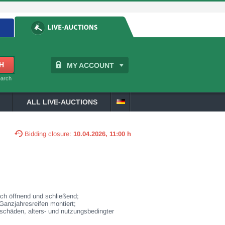
MY ACCOUNT
earch
ALL LIVE-AUCTIONS
Bidding closure:
10.04.2026, 11:00 h
sch öffnend und schließend;
Ganzjahresreifen montiert;
schäden, alters- und nutzungsbedingter