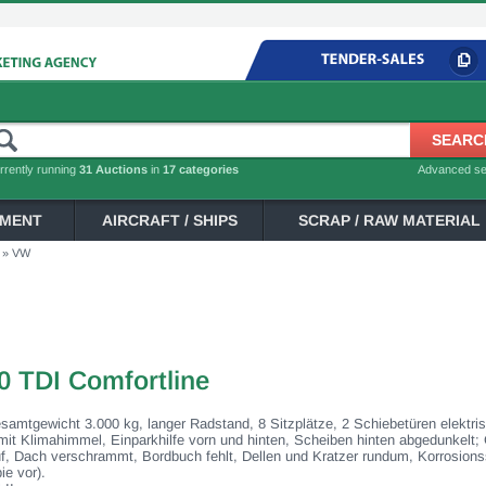
rrently running
31 Auctions
in
17 categories
Advanced s
PMENT
AIRCRAFT / SHIPS
SCRAP / RAW MATERIAL
»
VW
0 TDI Comfortline
samtgewicht 3.000 kg, langer Radstand, 8 Sitzplätze, 2 Schiebetüren elektri
it Klimahimmel, Einparkhilfe vorn und hinten, Scheiben hinten abgedunkelt; 
, Dach verschrammt, Bordbuch fehlt, Dellen und Kratzer rundum, Korrosions
ie vor).