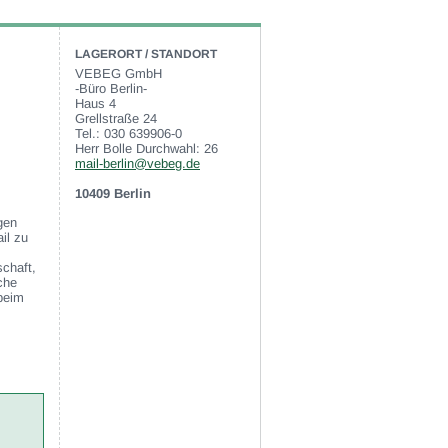
LAGERORT / STANDORT
VEBEG GmbH
-Büro Berlin-
Haus 4
Grellstraße 24
Tel.: 030 639906-0
Herr Bolle Durchwahl: 26
mail-berlin@vebeg.de
10409 Berlin
gen
il zu
chaft,
che
beim