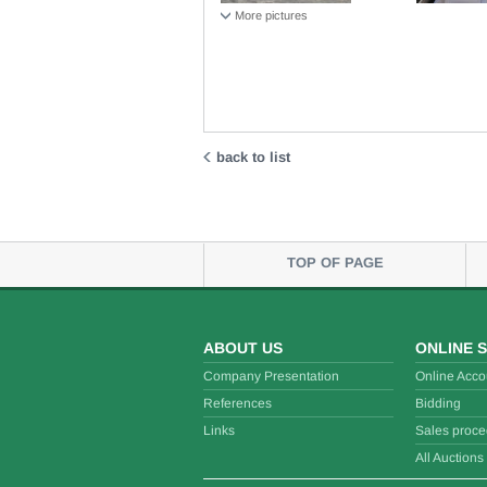
More pictures
back to list
TOP OF PAGE
ABOUT US
ONLINE 
Company Presentation
Online Acco
References
Bidding
Links
Sales proce
All Auctions