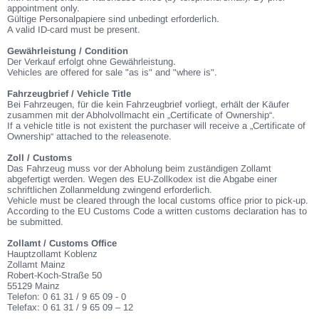
appointment only.
Gültige Personalpapiere sind unbedingt erforderlich.
A valid ID-card must be present.
Gewährleistung / Condition
Der Verkauf erfolgt ohne Gewährleistung.
Vehicles are offered for sale "as is" and "where is".
Fahrzeugbrief / Vehicle Title
Bei Fahrzeugen, für die kein Fahrzeugbrief vorliegt, erhält der Käufer
zusammen mit der Abholvollmacht ein „Certificate of Ownership“.
If a vehicle title is not existent the purchaser will receive a „Certificate of
Ownership“ attached to the releasenote.
Zoll / Customs
Das Fahrzeug muss vor der Abholung beim zuständigen Zollamt
abgefertigt werden. Wegen des EU-Zollkodex ist die Abgabe einer
schriftlichen Zollanmeldung zwingend erforderlich.
Vehicle must be cleared through the local customs office prior to pick-up.
According to the EU Customs Code a written customs declaration has to
be submitted.
Zollamt / Customs Office
Hauptzollamt Koblenz
Zollamt Mainz
Robert-Koch-Straße 50
55129 Mainz
Telefon: 0 61 31 / 9 65 09 - 0
Telefax: 0 61 31 / 9 65 09 – 12