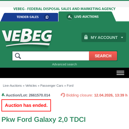
MY ACCOUNT
Advanced search
Live-Auctions
»
Vehicles
»
Passenger Cars
»
Ford
Auction/Lot:
2661570.014
Bidding closure:
12.04.2026, 13:39 h
Auction has ended.
Pkw Ford Galaxy 2,0 TDCI