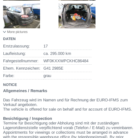
More pictures
DATEN
Erstzulassung:
17
Laufleistung:
ca. 295.000 km
Fahrgestellnummer:
WF0KXXWPCKHC86484
Ehem. Kennzeichen:
G41 2985E
Farbe:
grau
NOTICE
Allgemeines / Remarks
Das Fahrzeug wird im Namen und für Rechnung der EURO-IFMS zum
Verkauf angeboten.
The vehicle is offered for sale on behalf and for account of EURO-IFMS.
Besichtigung / Inspection
Termine für Besichtigung oder Abholung sind mit der zuständigen
Lagerortdienststelle verpflichtend vorab (Telefon / E-Mail) zu vereinbaren.
Appointments for viewings or collections must be arranged in advance
with the responsible warehouse office (by telephone/email). By prior