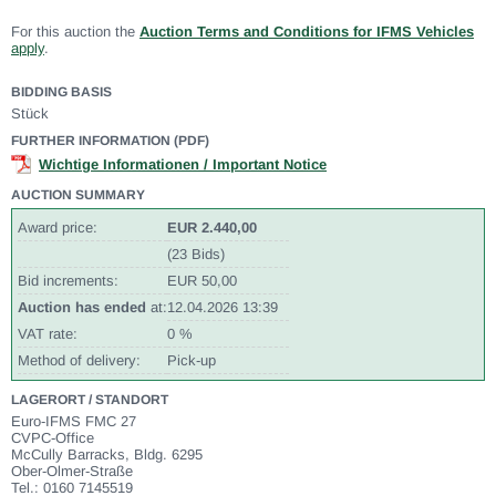
For this auction the
Auction Terms and Conditions for IFMS Vehicles
apply
.
BIDDING BASIS
Stück
FURTHER INFORMATION (PDF)
Wichtige Informationen / Important Notice
AUCTION SUMMARY
Award price:
EUR 2.440,00
(23 Bids)
Bid increments:
EUR 50,00
Auction has ended
at:
12.04.2026 13:39
VAT rate:
0 %
Method of delivery:
Pick-up
LAGERORT / STANDORT
Euro-IFMS FMC 27
CVPC-Office
McCully Barracks, Bldg. 6295
Ober-Olmer-Straße
Tel.: 0160 7145519