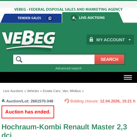
MY ACCOUNT
Advanced search
Live-Auctions
»
Vehicles
»
Estate Cars, Van, Minibus
»
Auction/Lot:
2661570.048
Bidding closure:
12.04.2026, 15:21 h
Auction has ended.
Hochraum-Kombi Renault Master 2,3
dci