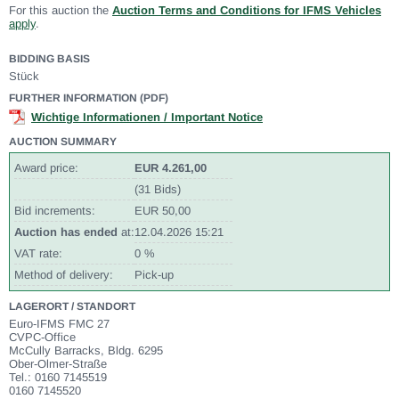
For this auction the
Auction Terms and Conditions for IFMS Vehicles
apply
.
BIDDING BASIS
Stück
FURTHER INFORMATION (PDF)
Wichtige Informationen / Important Notice
AUCTION SUMMARY
Award price:
EUR 4.261,00
(31 Bids)
Bid increments:
EUR 50,00
Auction has ended
at:
12.04.2026 15:21
VAT rate:
0 %
Method of delivery:
Pick-up
LAGERORT / STANDORT
Euro-IFMS FMC 27
CVPC-Office
McCully Barracks, Bldg. 6295
Ober-Olmer-Straße
Tel.: 0160 7145519
0160 7145520