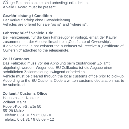
Gültige Personalpapiere sind unbedingt erforderlich.
A valid ID-card must be present.
Gewährleistung / Condition
Der Verkauf erfolgt ohne Gewährleistung.
Vehicles are offered for sale "as is" and "where is".
Fahrzeugbrief / Vehicle Title
Bei Fahrzeugen, für die kein Fahrzeugbrief vorliegt, erhält der Käufer
zusammen mit der Abholvollmacht ein „Certificate of Ownership“.
If a vehicle title is not existent the purchaser will receive a „Certificate of
Ownership“ attached to the releasenote.
Zoll / Customs
Das Fahrzeug muss vor der Abholung beim zuständigen Zollamt
abgefertigt werden. Wegen des EU-Zollkodex ist die Abgabe einer
schriftlichen Zollanmeldung zwingend erforderlich.
Vehicle must be cleared through the local customs office prior to pick-up.
According to the EU Customs Code a written customs declaration has to
be submitted.
Zollamt / Customs Office
Hauptzollamt Koblenz
Zollamt Mainz
Robert-Koch-Straße 50
55129 Mainz
Telefon: 0 61 31 / 9 65 09 - 0
Telefax: 0 61 31 / 9 65 09 – 12