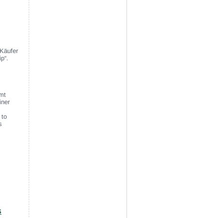
 Käufer
p“.
mt
iner
 to
s
S