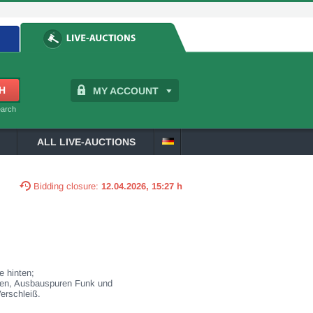
MY ACCOUNT
earch
ALL LIVE-AUCTIONS
Bidding closure:
12.04.2026, 15:27 h
e hinten;
ellen, Ausbauspuren Funk und
erschleiß.