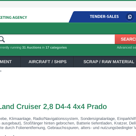
rrently running
31 Auctions
in
17 categories
Advanced s
PMENT
AIRCRAFT / SHIPS
SCRAP / RAW MATERIAL
»
and Cruiser 2,8 D4-4 4x4 Prado
iebe, Klimaanlage, Radio/Navigationssystem, Sondersignalanlage, Einparkhilf
n ausgebaut), Stoßfänger hinten gebrochen, Batterie tiefentladen, Kratzer, D
e durch Folienentfernung, Gebrauchsspuren, alters- und nutzungsbedingter V