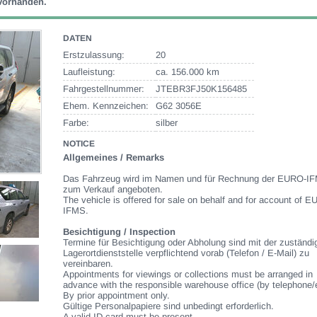
 vorhanden.
DATEN
Erstzulassung:
20
Laufleistung:
ca. 156.000 km
Fahrgestellnummer:
JTEBR3FJ50K156485
Ehem. Kennzeichen:
G62 3056E
Farbe:
silber
NOTICE
Allgemeines / Remarks
Das Fahrzeug wird im Namen und für Rechnung der EURO-I
zum Verkauf angeboten.
The vehicle is offered for sale on behalf and for account of 
IFMS.
Besichtigung / Inspection
Termine für Besichtigung oder Abholung sind mit der zuständi
Lagerortdienststelle verpflichtend vorab (Telefon / E-Mail) zu
vereinbaren.
Appointments for viewings or collections must be arranged in
advance with the responsible warehouse office (by telephone/
By prior appointment only.
Gültige Personalpapiere sind unbedingt erforderlich.
A valid ID-card must be present.