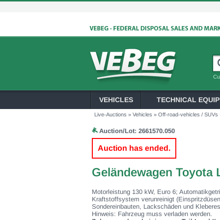
Cu
VEHICLES
TECHNICAL EQUI
Live-Auctions
»
Vehicles
»
Off-road-vehicles / SUVs
Auction/Lot:
2661570.050
Auction has ended.
Geländewagen Toyota L
Motorleistung 130 kW, Euro 6; Automatikgetr
Kraftstoffsystem verunreinigt (Einspritzdüse
Sondereinbauten, Lackschäden und Kleberest
Hinweis: Fahrzeug muss verladen werden.