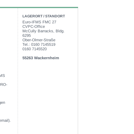
LAGERORT / STANDORT
Euro-IFMS FMC 27
CVPC-Office
McCully Barracks, Bldg.
6295
Ober-Olmer-Straße
Tel.: 0160 7145519
0160 7145520
55263 Wackernheim
FMS
EURO-
gen
email).