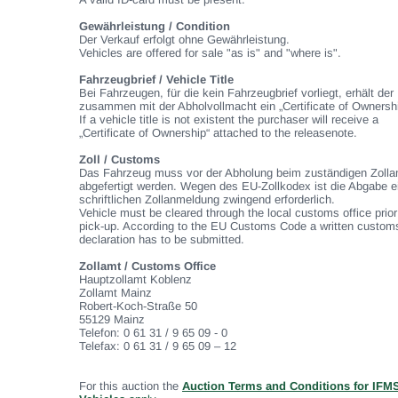
Gewährleistung / Condition
Der Verkauf erfolgt ohne Gewährleistung.
Vehicles are offered for sale "as is" and "where is".
Fahrzeugbrief / Vehicle Title
Bei Fahrzeugen, für die kein Fahrzeugbrief vorliegt, erhält der
zusammen mit der Abholvollmacht ein „Certificate of Ownershi
If a vehicle title is not existent the purchaser will receive a
„Certificate of Ownership“ attached to the releasenote.
Zoll / Customs
Das Fahrzeug muss vor der Abholung beim zuständigen Zolla
abgefertigt werden. Wegen des EU-Zollkodex ist die Abgabe e
schriftlichen Zollanmeldung zwingend erforderlich.
Vehicle must be cleared through the local customs office prior
pick-up. According to the EU Customs Code a written custom
declaration has to be submitted.
Zollamt / Customs Office
Hauptzollamt Koblenz
Zollamt Mainz
Robert-Koch-Straße 50
55129 Mainz
Telefon: 0 61 31 / 9 65 09 - 0
Telefax: 0 61 31 / 9 65 09 – 12
For this auction the
Auction Terms and Conditions for IFM