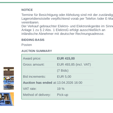
NOTICE
Termine für Besichtigung oder Abholung sind mit der zuständi
Lagerortdienststelle verpflichtend vorab per Telefon /oder E-Ma
vereinbaren.
Der Verkauf gebrauchter Elektro- und Elektronikgeräte im Sinn
Anlage 1 zu § 2 Abs. 1 ElektroG erfolgt ausschließlich an
inländische Abnehmer mit deutscher Rechnungsadresse.
BIDDING BASIS
Posten
AUCTION SUMMARY
Award price:
EUR 415,00
Gross amount:
EUR 493,85 (incl. VAT)
(7 Bids)
Bid increments:
EUR 5,00
Auction has ended
at:
13.04.2026 16:00
VAT rate:
19 %
Method of delivery:
Pick-up