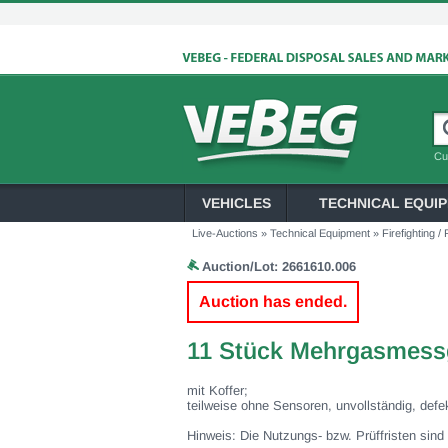
Cu
VEHICLES
TECHNICAL EQUI
Live-Auctions
»
Technical Equipment
»
Firefighting 
Auction/Lot:
2661610.006
Auction has ended.
11 Stück Mehrgasmess
mit Koffer;
teilweise ohne Sensoren, unvollständig, defe
Hinweis: Die Nutzungs- bzw. Prüffristen sind