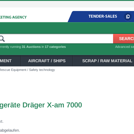
rrently running
31 Auctions
in
17 categories
Advanced s
PMENT
AIRCRAFT / SHIPS
SCRAP / RAW MATERIAL
/ Rescue Equipment / Safety technology
geräte Dräger X-am 7000
kt.
 abgelaufen.