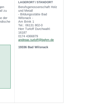
LAGERORT / STANDORT
gen
Berufsgenossenschaft Holz
il zu
und Metall
- Bildungsstätte Bad
ne der
Wilsnack -
ändische
Am Brink 1
Tel.: 06131 802-0
Herr Turloff Durchwahl:
16187
0174 4366879
andreas.turloff@bghm.de
19336 Bad Wilsnack