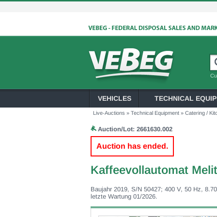
Cu
VEHICLES
TECHNICAL EQUI
Live-Auctions
»
Technical Equipment
»
Catering / Ki
Auction/Lot:
2661630.002
Auction has ended.
Kaffeevollautomat Meli
Baujahr 2019, S/N 50427; 400 V, 50 Hz, 8.
letzte Wartung 01/2026.