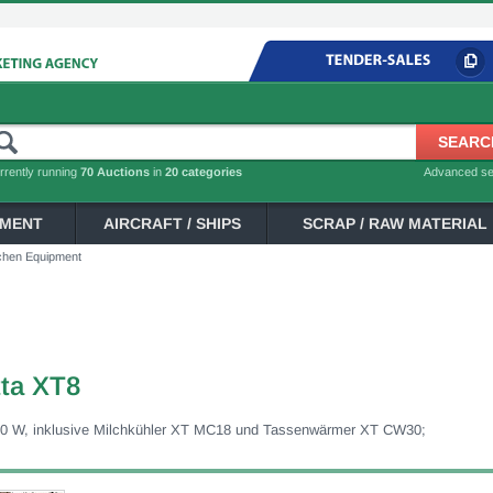
rrently running
70 Auctions
in
20 categories
Advanced s
PMENT
AIRCRAFT / SHIPS
SCRAP / RAW MATERIAL
tchen Equipment
tta XT8
700 W, inklusive Milchkühler XT MC18 und Tassenwärmer XT CW30;