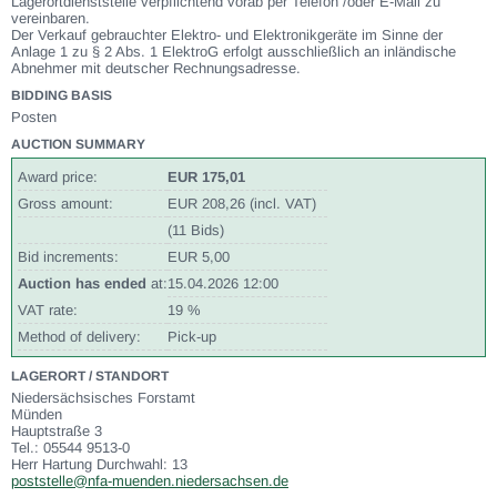
Lagerortdienststelle verpflichtend vorab per Telefon /oder E-Mail zu
vereinbaren.
Der Verkauf gebrauchter Elektro- und Elektronikgeräte im Sinne der
Anlage 1 zu § 2 Abs. 1 ElektroG erfolgt ausschließlich an inländische
Abnehmer mit deutscher Rechnungsadresse.
BIDDING BASIS
Posten
AUCTION SUMMARY
Award price:
EUR 175,01
Gross amount:
EUR 208,26 (incl. VAT)
(11 Bids)
Bid increments:
EUR 5,00
Auction has ended
at:
15.04.2026 12:00
VAT rate:
19 %
Method of delivery:
Pick-up
LAGERORT / STANDORT
Niedersächsisches Forstamt
Münden
Hauptstraße 3
Tel.: 05544 9513-0
Herr Hartung Durchwahl: 13
poststelle@nfa-muenden.niedersachsen.de