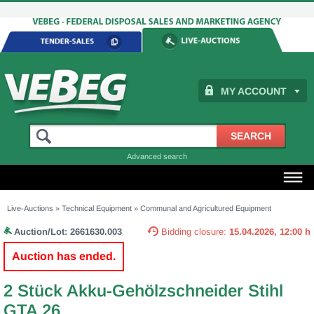
MY ACCOUNT
Advanced search
Live-Auctions
»
Technical Equipment
»
Communal and Agricultured Equipment
Auction/Lot:
2661630.003
Bidding closure:
15.04.2026, 12:00 h
Auction has ended.
2 Stück Akku-Gehölzschneider Stihl
GTA 26