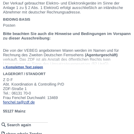
Der Verkauf gebrauchter Elektro- und Elektronikgeräte im Sinne der
Anlage 1 zu § 2 Abs. 1 ElektroG erfolgt ausschließlich an inländische
Abnehmer mit deutscher Rechnungsadresse.
BIDDING BASIS
Posten
Bitte beachten Sie auch die Hinweise und Bedingungen im Vorspann
zu dieser Ausschreibung:
Die von der VEBEG angebotenen Waren werden im Namen und für
Rechnung des Zweiten Deutschen Fernsehens
(Agenturgeschäft)
verkauft. Das ZDF ist als Anstalt des öffentlichen Rechts kein
Unternehmer im Sinne des Umsatzsteuergesetzes (§2 UstG).
» Kompletten Text zeigen
Einzelheiten zum Zustand der jeweiligen Waren entnehmen Sie bitte den
Lostexten. Insbesondere müssen technische Arbeitsmittel und
LAGERORT / STANDORT
Verbraucherprodukte i.S. des Geräte- und Produktsicherheitsgesetzes vor
Z D F
ihrer Verwendung instandgesetzt oder wiederaufgearbeitet werden.
Abt. Koordination & Controlling PrD
Zusätzlich verweisen wir ausdrücklich auf Abschnitte B und G unserer
ZDF-Straße 1
Allgemeinen Geschäftsbedingungen
(AGB). Der Verkauf erfolgt ohne
Tel.: 06131 70-0
zusätzliche Berechnung der gesetzlichen Umsatzsteuer.
Frau Fenchel Durchwahl: 13469
fenchel.ta@zdf.de
55127 Mainz
Search again
show whole Tender