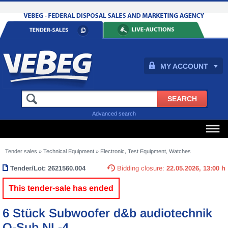
MY ACCOUNT
Advanced search
Tender sales
»
Technical Equipment
»
Electronic, Test Equipment, Watches
Tender/Lot:
2621560.004
Bidding closure:
22.05.2026, 13:00 h
This tender-sale has ended
6 Stück Subwoofer d&b audiotechnik
Q-Sub NL-4