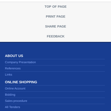
TOP OF PAGE
PRINT PAGE
SHARE PAGE
FEEDBACK
ABOUT US
Company Presentation
References
Links
ONLINE SHOPPING
Online Account
Bidding
Sales procedure
All Tenders