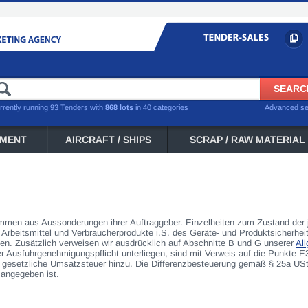
rrently running 93 Tenders with
868 lots
in 40 categories
Advanced s
PMENT
AIRCRAFT / SHIPS
SCRAP / RAW MATERIAL
en aus Aussonderungen ihrer Auftraggeber. Einzelheiten zum Zustand der j
rbeitsmittel und Verbraucherprodukte i.S. des Geräte- und Produktsicherhei
den. Zusätzlich verweisen wir ausdrücklich auf Abschnitte B und G unserer
Al
Ausfuhrgenehmigungspflicht unterliegen, sind mit Verweis auf die Punkte 
gesetzliche Umsatzsteuer hinzu. Die Differenzbesteuerung gemäß § 25a USt
 angegeben ist.