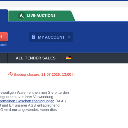
MY ACCOUNT
earch
ALL TENDER SALES
Bidding closure:
21.07.2026, 13:00 h
eweiligen Waren entnehmen Sie bitte den
tsgesetzes vor ihrer Verwendung
lgemeinen Geschäftsbedingungen
(AGB).
E3 und E4 unserer AGB entsprechend
G wird nur angewendet, wenn dies