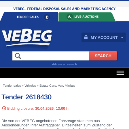
MY ACCOUNT
Advanced search
Tender sales
»
Vehicles
»
Estate Cars, Van, Minibus
Tender 2618430
Bidding closure:
30.04.2026, 13:00 h
Die von der VEBEG angebotenen Fahrzeuge stammen aus
Aussonderungen ihrer Auftraggeber. Einzelheiten zum Zustand der