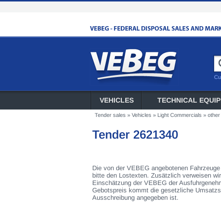
Cu
VEHICLES
TECHNICAL EQUI
Tender sales
»
Vehicles
»
Light Commercials
»
other
Tender 2621340
Die von der VEBEG angebotenen Fahrzeuge s
bitte den Lostexten. Zusätzlich verweisen wi
Einschätzung der VEBEG der Ausfuhrgenehmi
Gebotspreis kommt die gesetzliche Umsatzst
Ausschreibung angegeben ist.