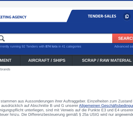
rrently running 92 Tenders with
874 lots
in 41 categories
Advanced s
PMENT
AIRCRAFT / SHIPS
SCRAP / RAW MATERIAL
 brands
tammen aus Aussonderungen ihrer Auftraggeber. Einzelheiten zum Zustand 
r ausdrücklich auf Abschnitte B und G unserer
Allgemeinen Geschäftsbedingu
gungspflicht unterliegen, sind mit Verweis auf die Punkte E3 und E4 unse
euer hinzu. Die Differenzbesteuerung gemäß § 25a UStG wird nur angewendet,