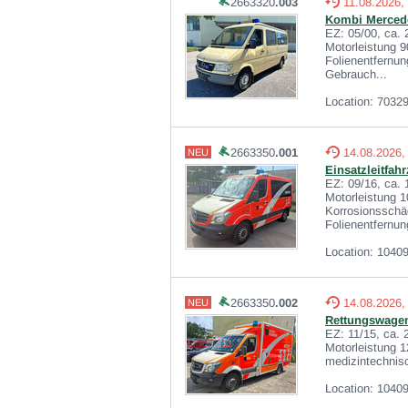
2663320
.003
11.08.2026,
Kombi Mercede
EZ: 05/00, ca.
Motorleistung 
Folienentfernu
Gebrauch...
Location: 70329
2663350
.001
14.08.2026,
NEU
Einsatzleitfah
EZ: 09/16, ca.
Motorleistung 1
Korrosionsschä
Folienentfernung
Location: 10409
2663350
.002
14.08.2026,
NEU
Rettungswagen
EZ: 11/15, ca.
Motorleistung 1
medizintechnisc
Location: 10409