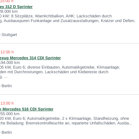
 15:00 h
s 312 D Sprinter
 28.000 km
90 kW; 8 Sitzplätze, Warnlichtbalken, AHK; Lackschäden durch
ng, Ausbauspuren Funkanlage und Zusatzausstattungen, Kratzer und Dellen,
 Stuttgart
 12:00 h
rzeug Mercedes 314 CDI Sprinter
 194.000 km
05 kW, Euro 6; diverse Einbauten, Automatikgetriebe, Klimaanlage;
den mit Durchrostungen, Lackschäden und Klebereste durch
, ...
 Berlin
 13:00 h
 Mercedes 516 CDI Sprinter
 255.000 km
20 kW, Euro 6; Automatikgetriebe, 2 x Klimaanlage, Standheizung, ohne
he Beladung; Bremskontrollleuchte an, reparierte Unfallschäden, Ausba...
 Berlin