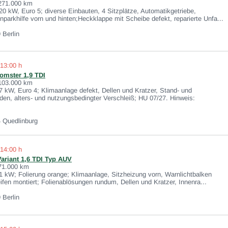
 271.000 km
20 kW, Euro 5; diverse Einbauten, 4 Sitzplätze, Automatikgetriebe,
nparkhilfe vorn und hinten;Heckklappe mit Scheibe defekt, reparierte Unfa...
 Berlin
 13:00 h
mster 1,9 TDI
 103.000 km
7 kW, Euro 4; Klimaanlage defekt, Dellen und Kratzer, Stand- und
en, alters- und nutzungsbedingter Verschleiß; HU 07/27. Hinweis:
4 Quedlinburg
 14:00 h
ariant 1,6 TDI Typ AUV
 71.000 km
1 kW; Folierung orange; Klimaanlage, Sitzheizung vorn, Warnlichtbalken
reifen montiert; Folienablösungen rundum, Dellen und Kratzer, Innenra...
 Berlin