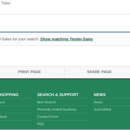
 Twist
r-Sales for your search.
Show matching Tender-Sales
PRINT PAGE
SHARE PAGE
SHOPPING
SEARCH & SUPPORT
NEWS
unt
Item Search
News
Recently ended Auctions
Just Added
dure
Contact-Form
FAQ