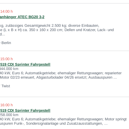
 14:00 h
anhänger ATEC BG20 3-2
kg, zulässiges Gesamtgewicht 2.500 kg; diverse Einbauten,
 (L x B x H) ca. 350 x 160 x 200 cm; Dellen und Kratzer, Lack- und
...
 Berlin
 15:00 h
19 CDI Sprinter Fahrgestell
 344.000 km
40 kW, Euro 6; Automatikgetriebe; ehemaliger Rettungswagen; reparierter
Motor 02/23 erneuert, Abgasturbolader 04/26 ersetzt; Ausbauspuren ...
 Twist
 16:00 h
19 CDI Sprinter Fahrgestell
 258.000 km
40 kW, Euro 6; Automatikgetriebe; ehemaliger Rettungswagen; Motor springt
uspuren Funk-, Sondersignalanlage und Zusatzausstattungen, ...