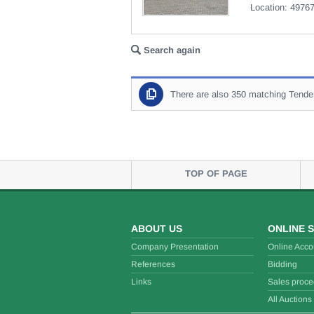
Location: 49767
Search again
There are also 350 matching Tende
TOP OF PAGE
ABOUT US
ONLINE 
Company Presentation
Online Acco
References
Bidding
Links
Sales proce
All Auctions