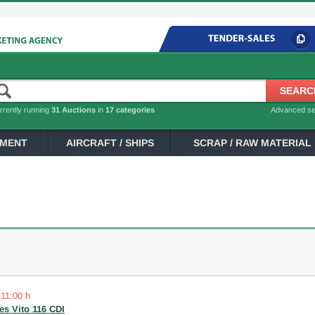
rrently running
31 Auctions
in
17 categories
Advanced s
PMENT
AIRCRAFT / SHIPS
SCRAP / RAW MATERIAL
 11:00 h
s Vito 116 CDI