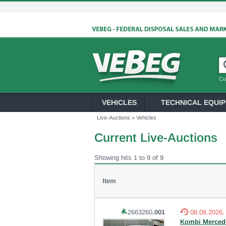
Cu
VEHICLES
TECHNICAL EQUI
Live-Auctions
»
Vehicles
Current Live-Auctions
Showing hits 1 to 9 of 9
Item
2663260
.001
08.08.2026,
Kombi Mercede