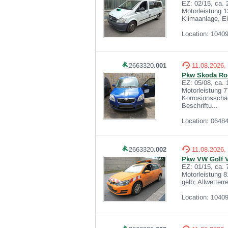
EZ: 02/15, ca.
Motorleistung 1
Klimaanlage, Ei
Location: 10409
2663320
.001
11.08.2026,
Pkw Skoda Roo
EZ: 05/08, ca.
Motorleistung 7
Korrosionsschäd
Beschriftu...
Location: 0648
2663320
.002
11.08.2026,
Pkw VW Golf V
EZ: 01/15, ca.
Motorleistung 8
gelb; Allwetter
Location: 10409