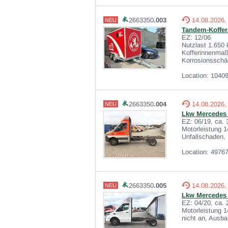
2663350
.003
14.08.2026,
NEU
Tandem-Koffer
EZ: 12/06
Nutzlast 1.650 
Kofferinnenmaße
Korrosionsschäd
Location: 10409
2663350
.004
14.08.2026,
NEU
Lkw Mercedes 5
EZ: 06/19, ca.
Motorleistung 1
Unfallschaden, 
Location: 49767
2663350
.005
14.08.2026,
NEU
Lkw Mercedes 5
EZ: 04/20, ca.
Motorleistung 1
nicht an, Ausba